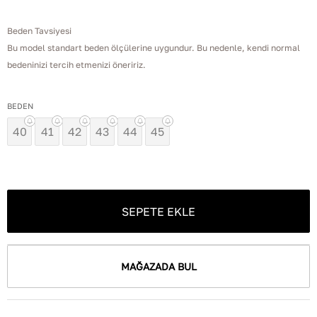
Beden Tavsiyesi
Bu model standart beden ölçülerine uygundur. Bu nedenle, kendi normal
bedeninizi tercih etmenizi öneririz.
BEDEN
40
41
42
43
44
45
SEPETE EKLE
MAĞAZADA BUL