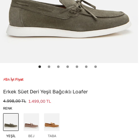
⚡En İyi Fiyat
Erkek Süet Deri Yeşil Bağcıklı Loafer
4.998,00
TL
1.499,00
TL
RENK
YEŞİL
BEJ
TABA