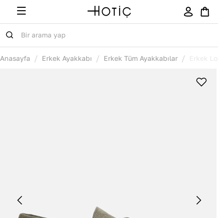
/
/
/
Anasayfa
Erkek Ayakkabı
Erkek Tüm Ayakkabılar
Erkek Lo