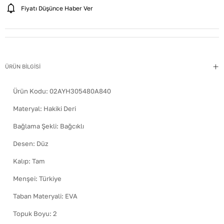
Fiyatı Düşünce Haber Ver
ÜRÜN BİLGİSİ
Ürün Kodu:
02AYH305480A840
Materyal
:
Hakiki Deri
Bağlama Şekli
:
Bağcıklı
Desen
:
Düz
Kalıp
:
Tam
Menşei
:
Türkiye
Taban Materyali
:
EVA
Topuk Boyu
:
2