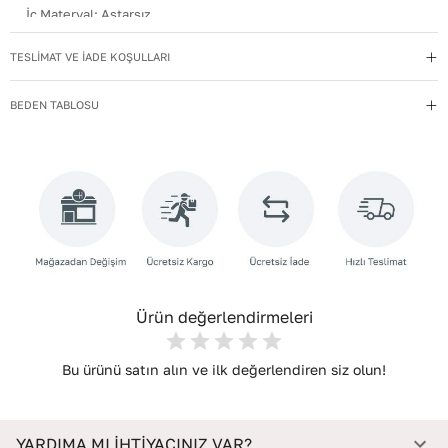
İç Materyal
:
Astarsız
Kullanım Talimatı
:
Direkt güneş ışığından ve ısı kaynaklarından
TESLİMAT VE İADE KOŞULLARI
uzak tutun.
Yıkama Talimatı
:
Deri ayakkabılarınızı yumuşak bir fırçayla tozdan
BEDEN TABLOSU
arındırın. Hafif nemli bezle silin, doğal olarak kurumasını
bekleyin.
İç Taban Materyali
:
Deri
Deri Cinsi
:
Dana Deri
İç Deri Cinsi
:
Dana Deri
Topuk Tipi
:
Düz Topuklu
Ürün değerlendirmeleri
Bu ürünü satın alın ve ilk değerlendiren siz olun!
YARDIMA MI İHTİYACINIZ VAR?