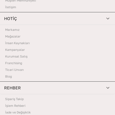
Müşteri Memnuniyeti
İletişim
HOTİÇ
Markamız
Mağazalar
İnsan Kaynakları
Kampanyalar
Kurumsal Satış
Franchising
Ticari Unvan
Blog
REHBER
Sipariş Takip
İşlem Rehberi
İade ve Değişiklik