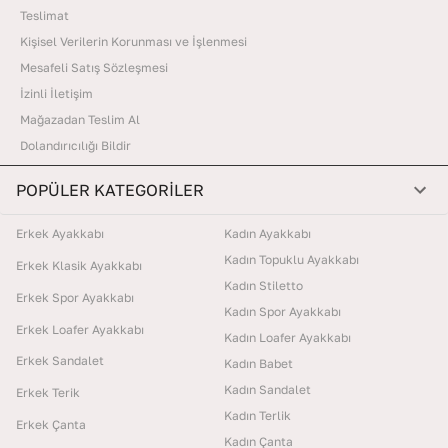
Teslimat
Kişisel Verilerin Korunması ve İşlenmesi
Mesafeli Satış Sözleşmesi
İzinli İletişim
Mağazadan Teslim Al
Dolandırıcılığı Bildir
POPÜLER KATEGORİLER
Erkek Ayakkabı
Kadın Ayakkabı
Kadın Topuklu Ayakkabı
Erkek Klasik Ayakkabı
Kadın Stiletto
Erkek Spor Ayakkabı
Kadın Spor Ayakkabı
Erkek Loafer Ayakkabı
Kadın Loafer Ayakkabı
Erkek Sandalet
Kadın Babet
Kadın Sandalet
Erkek Terik
Kadın Terlik
Erkek Çanta
Kadın Çanta