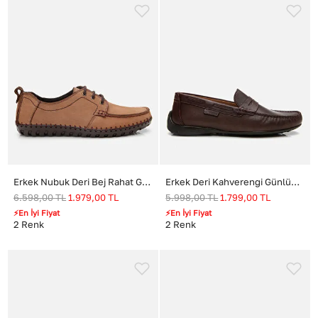
Erkek Nubuk Deri Bej Rahat Günlük Loafer
Erkek Deri Kahverengi Günlük Loafer
6.598,00
TL
1.979,00
TL
5.998,00
TL
1.799,00
TL
⚡En İyi Fiyat
⚡En İyi Fiyat
2
Renk
2
Renk