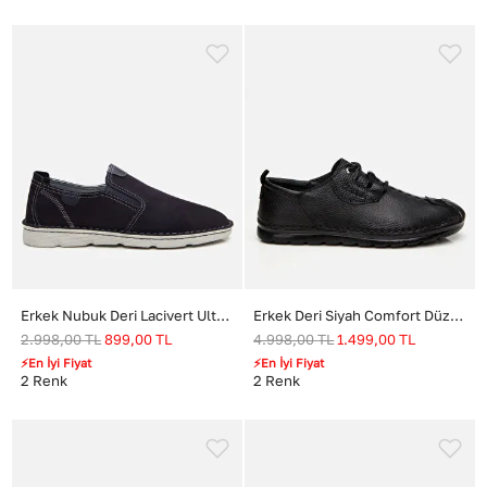
Erkek Nubuk Deri Lacivert Ultra Hafif Tabanlı Günlük Ayakkabı
Erkek Deri Siyah Comfort Düz Ayakkabı
2.998,00
TL
899,00
TL
4.998,00
TL
1.499,00
TL
⚡En İyi Fiyat
⚡En İyi Fiyat
2
Renk
2
Renk