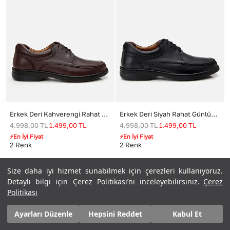
Erkek Deri Kahverengi Rahat Günlük Ayakkabı
Erkek Deri Siyah Rahat Günlük Ayakkabı
4.998,00
TL
1.499,00
TL
4.998,00
TL
1.499,00
TL
⚡En İyi Fiyat
⚡En İyi Fiyat
2
Renk
2
Renk
Size daha iyi hizmet sunabilmek için çerezleri kullanıyoruz.
Size daha iyi hizmet sunabilmek için çerezleri kullanıyoruz.
Detaylı bilgi için Çerez Politikası’nı inceleyebilirsiniz.
Detaylı bilgi için Çerez Politikası’nı inceleyebilirsiniz.
Çerez
Çerez
Politikası
Politikası
Ayarları Düzenle
Ayarları Düzenle
Hepsini Reddet
Hepsini Reddet
Kabul Et
Kabul Et