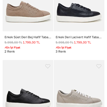
Erkek Süet Deri Bej Hafif Tabanlı Spor Ayakkabı
Erkek Deri Lacivert Hafif Tabanlı Spor Ayakkabı
5.998,00
TL
1.799,00
TL
5.998,00
TL
1.799,00
TL
⚡En İyi Fiyat
⚡En İyi Fiyat
2
Renk
3
Renk