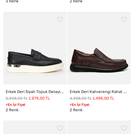
3
Renk
2
Renk
Erkek Deri Siyah Topuk Detaylı Şık Günlük Loafer
Erkek Deri Kahverengi Rahat Günlük Ayakkabı
6.598,00
TL
1.979,00
TL
4.998,00
TL
1.499,00
TL
⚡En İyi Fiyat
⚡En İyi Fiyat
2
Renk
2
Renk