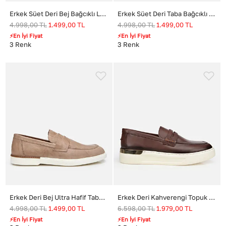
Erkek Süet Deri Bej Bağcıklı Loafer
Erkek Süet Deri Taba Bağcıklı Loafer
4.998,00
TL
1.499,00
TL
4.998,00
TL
1.499,00
TL
⚡En İyi Fiyat
⚡En İyi Fiyat
3
Renk
3
Renk
Erkek Deri Bej Ultra Hafif Tabanlı Klasik Loafer
Erkek Deri Kahverengi Topuk Detaylı Şık Günlük Loafer
4.998,00
TL
1.499,00
TL
6.598,00
TL
1.979,00
TL
⚡En İyi Fiyat
⚡En İyi Fiyat