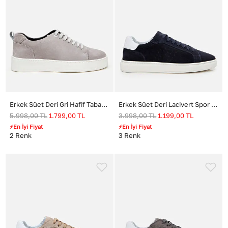
Erkek Süet Deri Gri Hafif Tabanlı Spor Ayakkabı
Erkek Süet Deri Lacivert Spor Ayakkabı
5.998,00
TL
1.799,00
TL
3.998,00
TL
1.199,00
TL
⚡En İyi Fiyat
⚡En İyi Fiyat
2
Renk
3
Renk