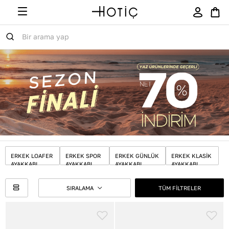
ERKEK LOAFER
ERKEK SPOR
ERKEK GÜNLÜK
ERKEK KLASIK
AYAKKABI
AYAKKABI
AYAKKABI
AYAKKABI
TÜM FİLTRELER
SIRALAMA