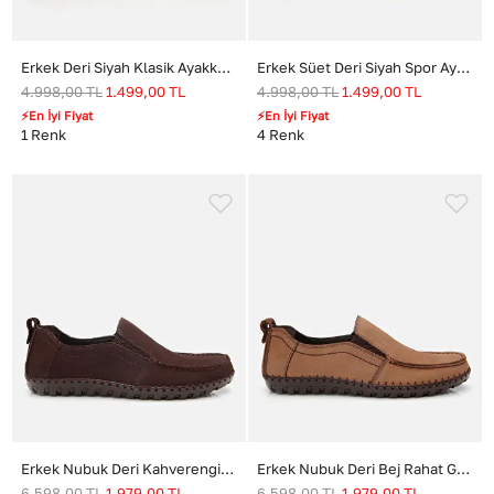
Erkek Deri Siyah Klasik Ayakkabı
Erkek Süet Deri Siyah Spor Ayakkabı
4.998,00
TL
1.499,00
TL
4.998,00
TL
1.499,00
TL
⚡En İyi Fiyat
⚡En İyi Fiyat
1
Renk
4
Renk
Erkek Nubuk Deri Kahverengi Rahat Günlük Loafer
Erkek Nubuk Deri Bej Rahat Günlük Loafer
6.598,00
TL
1.979,00
TL
6.598,00
TL
1.979,00
TL