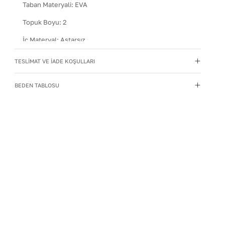
Taban Materyali
:
EVA
Topuk Boyu
:
2
İç Materyal
:
Astarsız
Kullanım Talimatı
:
Direkt güneş ışığından ve ısı
TESLİMAT VE İADE KOŞULLARI
kaynaklarından uzak tutun.
Yıkama Talimatı
:
Deri ayakkabılarınızı yumuşak bir
BEDEN TABLOSU
fırçayla tozdan arındırın. Hafif nemli bezle silin, doğal
olarak kurumasını bekleyin.
İç Taban Materyali
:
Deri
Deri Cinsi
:
Dana Deri
İç Deri Cinsi
:
Dana Deri
Topuk Tipi
:
Düz Topuklu