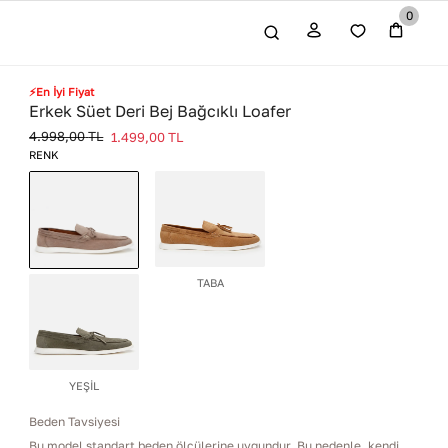
0
⚡En İyi Fiyat
Erkek Süet Deri Bej Bağcıklı Loafer
4.998,00
TL
1.499,00
TL
RENK
TABA
BEJ
YEŞİL
Beden Tavsiyesi
Bu model standart beden ölçülerine uygundur. Bu nedenle, kendi