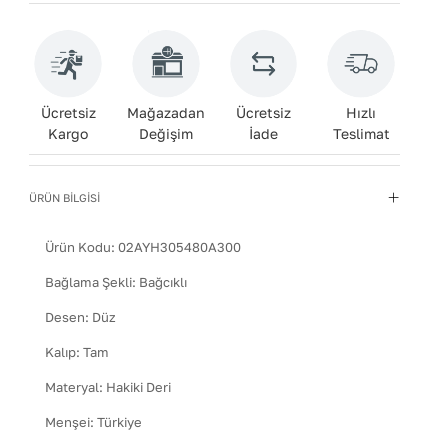
Ücretsiz
Mağazadan
Ücretsiz
Hızlı
Kargo
Değişim
İade
Teslimat
ÜRÜN BİLGİSİ
Ürün Kodu:
02AYH305480A300
Bağlama Şekli
:
Bağcıklı
Desen
:
Düz
Kalıp
:
Tam
Materyal
:
Hakiki Deri
Menşei
:
Türkiye