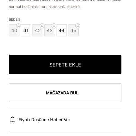
normal bedeninizi tercih etmenizi öneririz.
BEDEN
40
41
42
43
44
45
SEPETE EKLE
MAĞAZADA BUL
Fiyatı Düşünce Haber Ver