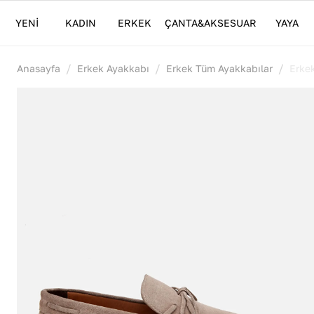
YENİ
KADIN
ERKEK
ÇANTA&AKSESUAR
YAYA
/
/
/
Anasayfa
Erkek Ayakkabı
Erkek Tüm Ayakkabılar
Erke