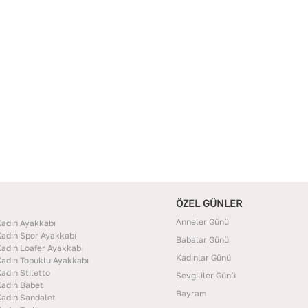
Temizlik sonrası doğrudan güneşe maruz bırakmadan,
oda sıcaklığında kurutun. Nemden uzak, kuru bir
yerde, içine dolgu koyarak muhafaza edin.
Deri Cinsi
:
Dana Derisi
ÖZEL GÜNLER
Anneler Günü
adın Ayakkabı
adın Spor Ayakkabı
Babalar Günü
adın Loafer Ayakkabı
Kadınlar Günü
adın Topuklu Ayakkabı
adın Stiletto
Sevgililer Günü
adın Babet
Bayram
adın Sandalet