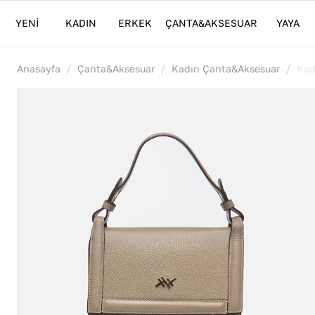
YENİ
KADIN
ERKEK
ÇANTA&AKSESUAR
YAYA
/
/
/
Anasayfa
Çanta&Aksesuar
Kadın Çanta&Aksesuar
Kad