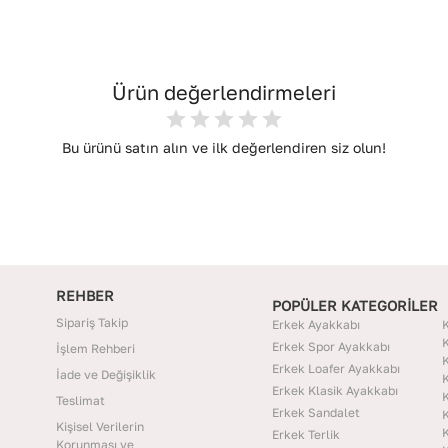
Ürün değerlendirmeleri
Bu ürünü satın alın ve ilk değerlendiren siz olun!
REHBER
POPÜLER KATEGORİLER
Sipariş Takip
Erkek Ayakkabı
K
K
Erkek Spor Ayakkabı
İşlem Rehberi
K
Erkek Loafer Ayakkabı
İade ve Değişiklik
K
Erkek Klasik Ayakkabı
K
Teslimat
Erkek Sandalet
K
Kişisel Verilerin
K
Erkek Terlik
Korunması ve