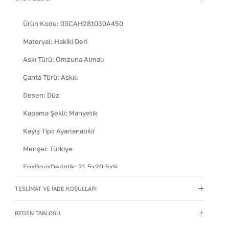
Ürün Kodu:
03CAH281030A450
Materyal
:
Hakiki Deri
Askı Türü
:
Omzuna Almalı
Çanta Türü
:
Askılı
Desen
:
Düz
Kapama Şekli
:
Manyetik
Kayış Tipi
:
Ayarlanabilir
Menşei
:
Türkiye
EnxBoyxDerinlik
:
21,5x20,5x9
Kullanım Talimatı
:
Direkt güneş ışığından ve ısı
TESLİMAT VE İADE KOŞULLARI
kaynaklarından uzak tutun.
Yıkama Talimatı
:
Çanta ve Aksesuarları hafif nemli bir
BEDEN TABLOSU
bezle silin. Kimyasal temizleyiciler kullanmayın.