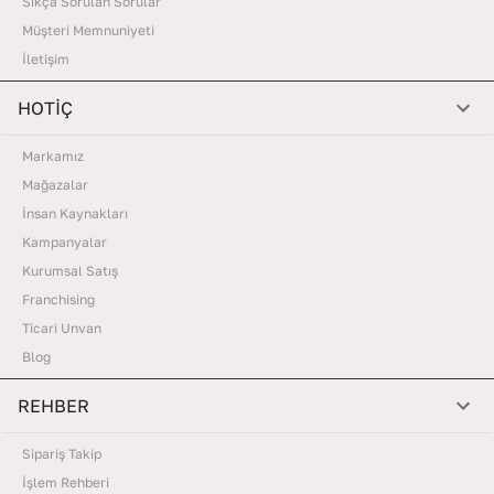
Sıkça Sorulan Sorular
Müşteri Memnuniyeti
İletişim
HOTİÇ
Markamız
Mağazalar
İnsan Kaynakları
Kampanyalar
Kurumsal Satış
Franchising
Ticari Unvan
Blog
REHBER
Sipariş Takip
İşlem Rehberi