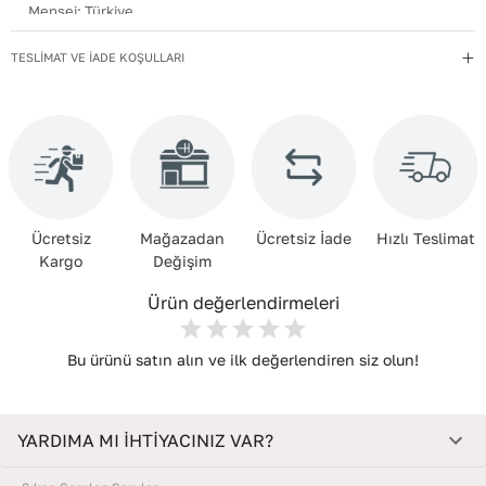
Menşei
:
Türkiye
EnxBoyxDerinlik
:
21,5x20,5x9
TESLİMAT VE İADE KOŞULLARI
Kullanım Talimatı
:
Direkt güneş ışığından ve ısı kaynaklarından
uzak tutun.
Yıkama Talimatı
:
Çanta ve Aksesuarları hafif nemli bir bezle silin.
Kimyasal temizleyiciler kullanmayın. Temizlik sonrası doğrudan
güneşe maruz bırakmadan, oda sıcaklığında kurutun. Nemden
uzak, kuru bir yerde, içine dolgu koyarak muhafaza edin.
Ücretsiz
Mağazadan
Ücretsiz İade
Hızlı Teslimat
Deri Cinsi
:
Dana Derisi
Kargo
Değişim
Ürün değerlendirmeleri
Bu ürünü satın alın ve ilk değerlendiren siz olun!
YARDIMA MI İHTİYACINIZ VAR?