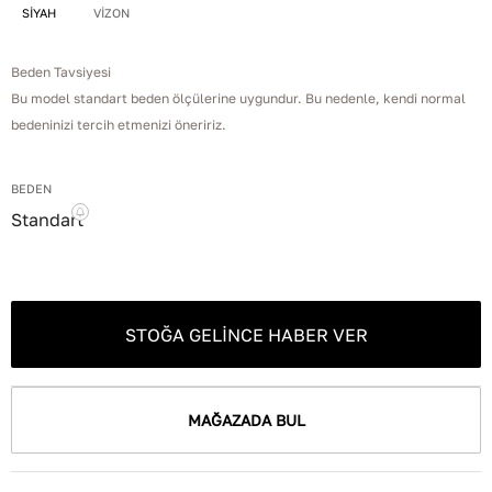
SİYAH
VİZON
Beden Tavsiyesi
Bu model standart beden ölçülerine uygundur. Bu nedenle, kendi normal
bedeninizi tercih etmenizi öneririz.
BEDEN
Standart
STOĞA GELINCE HABER VER
MAĞAZADA BUL