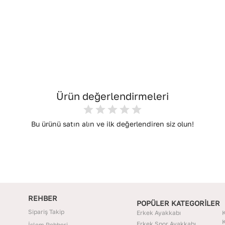
Ürün değerlendirmeleri
Bu ürünü satın alın ve ilk değerlendiren siz olun!
REHBER
POPÜLER KATEGORİLER
Sipariş Takip
Erkek Ayakkabı
K
K
Erkek Spor Ayakkabı
İşlem Rehberi