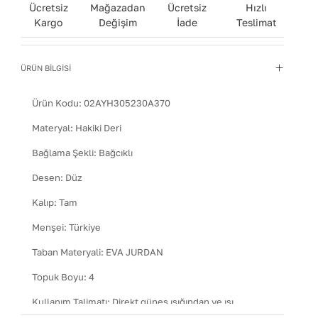
Ücretsiz
Mağazadan
Ücretsiz
Hızlı
Kargo
Değişim
İade
Teslimat
ÜRÜN BİLGİSİ
Ürün Kodu:
02AYH305230A370
Materyal
:
Hakiki Deri
Bağlama Şekli
:
Bağcıklı
Desen
:
Düz
Kalıp
:
Tam
Menşei
:
Türkiye
Taban Materyali
:
EVA JURDAN
Topuk Boyu
:
4
Kullanım Talimatı
:
Direkt güneş ışığından ve ısı
kaynaklarından uzak tutun.