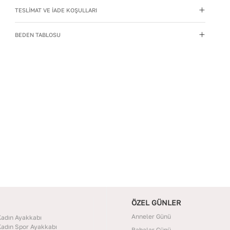
TESLİMAT VE İADE KOŞULLARI
Yıkama Talimatı
:
Deri ayakkabılarınızı yumuşak bir
fırçayla tozdan arındırın. Hafif nemli bezle silin, doğal
BEDEN TABLOSU
olarak kurumasını bekleyin.
İç Materyal
:
Deri
İç Taban Materyali
:
Deri
Deri Cinsi
:
Dana Deri
İç Deri Cinsi
:
Dana Deri
Topuk Tipi
:
Düz Topuklu
ÖZEL GÜNLER
Anneler Günü
adın Ayakkabı
adın Spor Ayakkabı
Babalar Günü