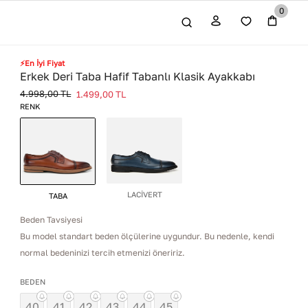
0
⚡En İyi Fiyat
Erkek Deri Taba Hafif Tabanlı Klasik Ayakkabı
4.998,00
TL
1.499,00
TL
RENK
LACİVERT
TABA
Beden Tavsiyesi
Bu model standart beden ölçülerine uygundur. Bu nedenle, kendi
normal bedeninizi tercih etmenizi öneririz.
BEDEN
40
41
42
43
44
45