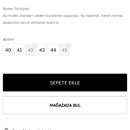
Beden Tavsiyesi
Bu model standart beden ölçülerine uygundur. Bu nedenle, kendi normal
bedeninizi tercih etmenizi öneririz.
BEDEN
40
41
42
43
44
45
SEPETE EKLE
MAĞAZADA BUL