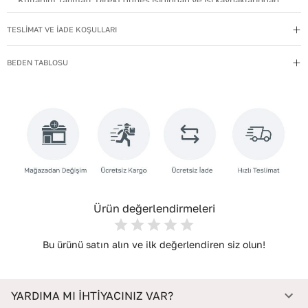
Kullanım Talimatı
:
Direkt güneş ışığından ve ısı kaynaklarından
uzak tutun.
TESLİMAT VE İADE KOŞULLARI
Materyal
:
Hakiki Deri
Menşei
:
Türkiye
BEDEN TABLOSU
Taban Materyali
:
Kauçuk
Topuk Boyu
:
3,5
Topuk Tipi
:
Düz Topuklu
Yıkama Talimatı
:
Deri ayakkabılarınızı yumuşak bir fırçayla tozdan
arındırın. Hafif nemli bezle silin, doğal olarak kurumasını
bekleyin.
Ürün değerlendirmeleri
Bu ürünü satın alın ve ilk değerlendiren siz olun!
YARDIMA MI İHTİYACINIZ VAR?