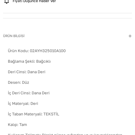
Fiyatı Düşünce Haber Ver
ÜRÜN BİLGİSİ
Ürün Kodu:
02AYH325010A100
Bağlama Şekli
:
Bağcıklı
Deri Cinsi
:
Dana Deri
Desen
:
Düz
İç Deri Cinsi
:
Dana Deri
İç Materyal
:
Deri
İç Taban Materyali
:
TEKSTİL
Kalıp
:
Tam