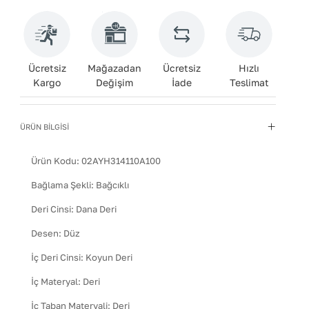
Ücretsiz
Mağazadan
Ücretsiz
Hızlı
Kargo
Değişim
İade
Teslimat
ÜRÜN BİLGİSİ
Ürün Kodu:
02AYH314110A100
Bağlama Şekli
:
Bağcıklı
Deri Cinsi
:
Dana Deri
Desen
:
Düz
İç Deri Cinsi
:
Koyun Deri
İç Materyal
:
Deri
İç Taban Materyali
:
Deri