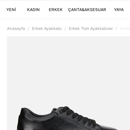
YENİ
KADIN
ERKEK
ÇANTA&AKSESUAR
YAYA
/
/
/
Anasayfa
Erkek Ayakkabı
Erkek Tüm Ayakkabılar
Erke