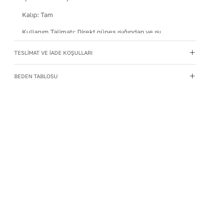
Kalıp
:
Tam
Kullanım Talimatı
:
Direkt güneş ışığından ve ısı
kaynaklarından uzak tutun.
TESLİMAT VE İADE KOŞULLARI
Materyal
:
Hakiki Deri
Menşei
:
Türkiye
BEDEN TABLOSU
Taban Materyali
:
EVA
Topuk Boyu
:
4,5
Yıkama Talimatı
:
Deri ayakkabılarınızı yumuşak bir
fırçayla tozdan arındırın. Hafif nemli bezle silin, doğal
olarak kurumasını bekleyin.
Topuk Tipi
:
Düz Topuklu