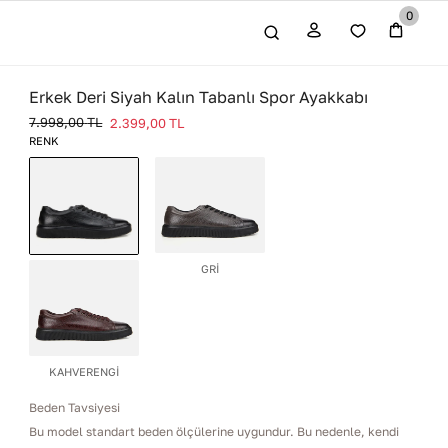
0
Erkek Deri Siyah Kalın Tabanlı Spor Ayakkabı
7.998,00
TL
2.399,00
TL
RENK
GRİ
SİYAH
KAHVERENGİ
Beden Tavsiyesi
Bu model standart beden ölçülerine uygundur. Bu nedenle, kendi