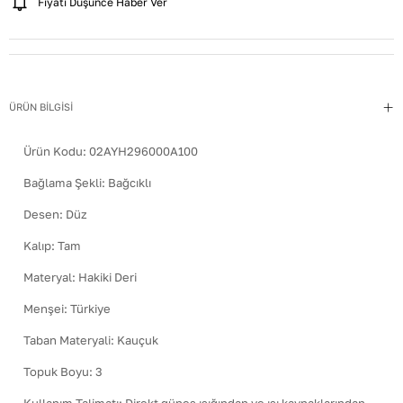
Fiyatı Düşünce Haber Ver
ÜRÜN BİLGİSİ
Ürün Kodu:
02AYH296000A100
Bağlama Şekli
:
Bağcıklı
Desen
:
Düz
Kalıp
:
Tam
Materyal
:
Hakiki Deri
Menşei
:
Türkiye
Taban Materyali
:
Kauçuk
Topuk Boyu
:
3