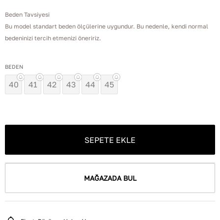
Beden Tavsiyesi
Bu model standart beden ölçülerine uygundur. Bu nedenle, kendi normal
bedeninizi tercih etmenizi öneririz.
BEDEN
40
41
42
43
44
45
SEPETE EKLE
MAĞAZADA BUL