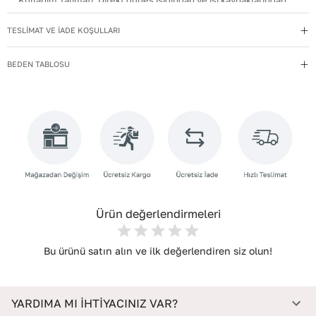
Kullanım Talimatı
:
Direkt güneş ışığından ve ısı kaynaklarından
uzak tutun.
TESLİMAT VE İADE KOŞULLARI
Yıkama Talimatı
:
Deri ayakkabılarınızı yumuşak bir fırçayla tozdan
arındırın. Hafif nemli bezle silin, doğal olarak kurumasını
BEDEN TABLOSU
bekleyin.
İç Materyal
:
Deri
İç Taban Materyali
:
Deri
Deri Cinsi
:
Dana Deri
İç Deri Cinsi
:
Dana Deri
Topuk Tipi
:
Düz Topuklu
Ürün değerlendirmeleri
Bu ürünü satın alın ve ilk değerlendiren siz olun!
YARDIMA MI İHTİYACINIZ VAR?