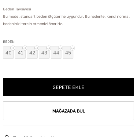
Beden Tavsiyesi
Bu model standart beden ölçülerine uygundur. Bu nedenle, kendi normal
bedeninizi tercih etmenizi öneririz.
BEDEN
40
41
42
43
44
45
SEPETE EKLE
MAĞAZADA BUL