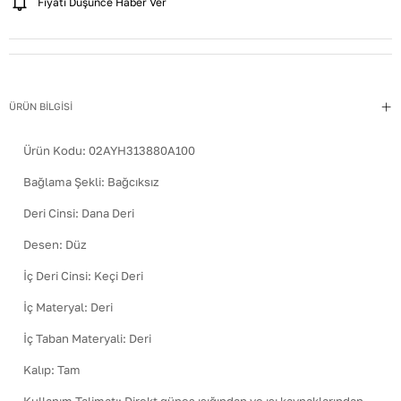
Fiyatı Düşünce Haber Ver
ÜRÜN BİLGİSİ
Ürün Kodu:
02AYH313880A100
Bağlama Şekli
:
Bağcıksız
Deri Cinsi
:
Dana Deri
Desen
:
Düz
İç Deri Cinsi
:
Keçi Deri
İç Materyal
:
Deri
İç Taban Materyali
:
Deri
Kalıp
:
Tam