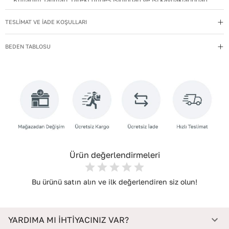
Kullanım Talimatı
:
Direkt güneş ışığından ve ısı kaynaklarından
uzak tutun.
TESLİMAT VE İADE KOŞULLARI
Materyal
:
Hakiki Deri
Menşei
:
Türkiye
BEDEN TABLOSU
Taban Materyali
:
EVA
Topuk Boyu
:
4
Yıkama Talimatı
:
Deri ayakkabılarınızı yumuşak bir fırçayla tozdan
arındırın. Hafif nemli bezle silin, doğal olarak kurumasını
bekleyin.
Topuk Tipi
:
Düz Topuklu
Ürün değerlendirmeleri
Bu ürünü satın alın ve ilk değerlendiren siz olun!
YARDIMA MI İHTİYACINIZ VAR?