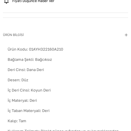
Fiyatı Düşünce Haber Ver
ÜRÜN BİLGİSİ
Ürün Kodu:
01AYH322160A210
Bağlama Şekli
:
Bağcıksız
Deri Cinsi
:
Dana Deri
Desen
:
Düz
İç Deri Cinsi
:
Koyun Deri
İç Materyal
:
Deri
İç Taban Materyali
:
Deri
Kalıp
:
Tam