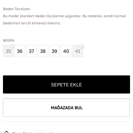
Beden Tavsiyesi
Bu model standart beden ölçülerine uygundur. Bu nedenle, kendi normal
bedeninizi tercih etmenizi öneririz.
BEDEN
35
36
37
38
39
40
41
SEPETE EKLE
MAĞAZADA BUL