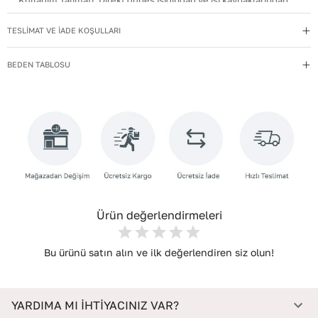
Kullanım Talimatı
:
Direkt güneş ışığından ve ısı kaynaklarından
uzak tutun.
TESLİMAT VE İADE KOŞULLARI
Materyal
:
Hakiki Deri
Menşei
:
Türkiye
BEDEN TABLOSU
Taban Materyali
:
TPU
Topuk Boyu
:
9
Topuk Tipi
:
İnce Topuklu
Yıkama Talimatı
:
Deri ayakkabılarınızı yumuşak bir fırçayla tozdan
arındırın. Hafif nemli bezle silin, doğal olarak kurumasını
bekleyin.
Ürün değerlendirmeleri
Bu ürünü satın alın ve ilk değerlendiren siz olun!
YARDIMA MI İHTİYACINIZ VAR?