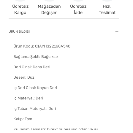
Ücretsiz
Mağazadan
Ücretsiz
Hızlı
Kargo
Değişim
İade
Teslimat
ÜRÜN BİLGİSİ
Ürün Kodu:
01AYH322160A540
Bağlama Şekli
:
Bağcıksız
Deri Cinsi
:
Dana Deri
Desen
:
Düz
İç Deri Cinsi
:
Koyun Deri
İç Materyal
:
Deri
İç Taban Materyali
:
Deri
Kalıp
:
Tam
Kullanım Talimatı
:
Direkt güneş ışığından ve ısı