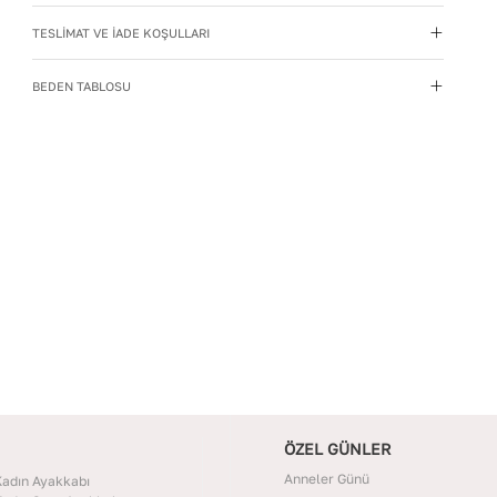
kaynaklarından uzak tutun.
TESLİMAT VE İADE KOŞULLARI
Materyal
:
Hakiki Deri
Menşei
:
Türkiye
BEDEN TABLOSU
Taban Materyali
:
TPU
Topuk Boyu
:
9
Topuk Tipi
:
İnce Topuklu
Yıkama Talimatı
:
Deri ayakkabılarınızı yumuşak bir
fırçayla tozdan arındırın. Hafif nemli bezle silin, doğal
olarak kurumasını bekleyin.
ÖZEL GÜNLER
Anneler Günü
adın Ayakkabı