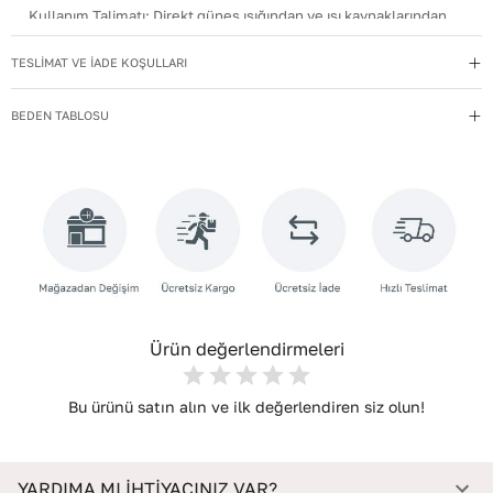
Kullanım Talimatı
:
Direkt güneş ışığından ve ısı kaynaklarından
uzak tutun.
TESLİMAT VE İADE KOŞULLARI
Yıkama Talimatı
:
Deri ayakkabılarınızı yumuşak bir fırçayla tozdan
arındırın. Hafif nemli bezle silin, doğal olarak kurumasını
BEDEN TABLOSU
bekleyin.
İç Taban Materyali
:
Deri
Deri Cinsi
:
Dana Deri
İç Deri Cinsi
:
Dana Deri
Bağlama Şekli
:
Lastikli
Topuk Tipi
:
Düz Topuklu
Ürün değerlendirmeleri
Bu ürünü satın alın ve ilk değerlendiren siz olun!
YARDIMA MI İHTİYACINIZ VAR?