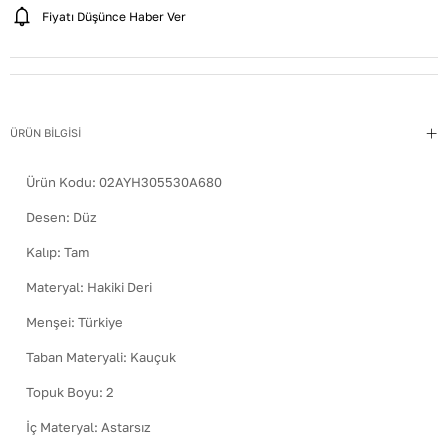
Fiyatı Düşünce Haber Ver
ÜRÜN BİLGİSİ
Ürün Kodu:
02AYH305530A680
Desen
:
Düz
Kalıp
:
Tam
Materyal
:
Hakiki Deri
Menşei
:
Türkiye
Taban Materyali
:
Kauçuk
Topuk Boyu
:
2
İç Materyal
:
Astarsız