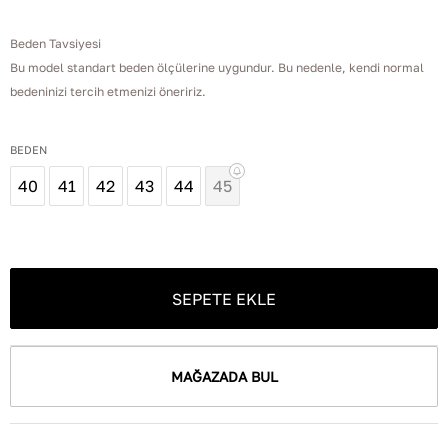
Beden Tavsiyesi
Bu model standart beden ölçülerine uygundur. Bu nedenle, kendi normal
bedeninizi tercih etmenizi öneririz.
BEDEN
40
41
42
43
44
45
SEPETE EKLE
MAĞAZADA BUL