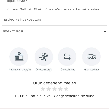
Topuk Boyu
:
4
Kullanım Talimatı
:
Direkt güneş ışığından ve ısı kaynaklarından
uzak tutun.
TESLİMAT VE İADE KOŞULLARI
Yıkama Talimatı
:
Deri ayakkabılarınızı yumuşak bir fırçayla tozdan
arındırın. Hafif nemli bezle silin, doğal olarak kurumasını
BEDEN TABLOSU
bekleyin.
İç Materyal
:
Deri
İç Taban Materyali
:
Deri
Deri Cinsi
:
Dana Deri
İç Deri Cinsi
:
Dana Deri
Topuk Tipi
:
Düz Topuklu
Ürün değerlendirmeleri
Bu ürünü satın alın ve ilk değerlendiren siz olun!