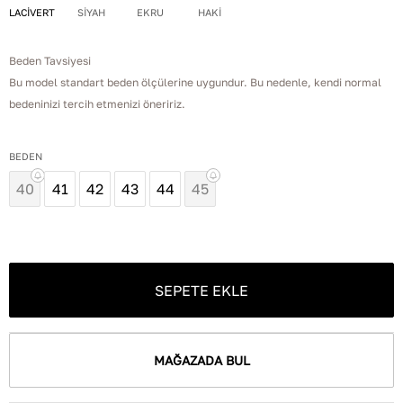
LACİVERT
SİYAH
EKRU
HAKİ
Beden Tavsiyesi
Bu model standart beden ölçülerine uygundur. Bu nedenle, kendi normal
bedeninizi tercih etmenizi öneririz.
BEDEN
40
41
42
43
44
45
SEPETE EKLE
MAĞAZADA BUL