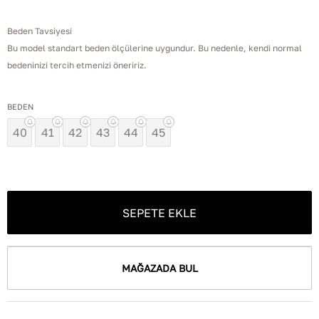
Beden Tavsiyesi
Bu model standart beden ölçülerine uygundur. Bu nedenle, kendi normal
bedeninizi tercih etmenizi öneririz.
BEDEN
40
41
42
43
44
45
SEPETE EKLE
MAĞAZADA BUL