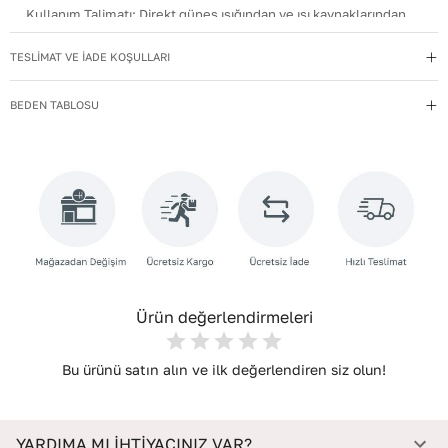
Kullanım Talimatı
:
Direkt güneş ışığından ve ısı kaynaklarından
uzak tutun.
TESLİMAT VE İADE KOŞULLARI
Yıkama Talimatı
:
Deri ayakkabılarınızı yumuşak bir fırçayla tozdan
arındırın. Hafif nemli bezle silin, doğal olarak kurumasını
BEDEN TABLOSU
bekleyin.
İç Materyal
:
Deri
İç Taban Materyali
:
Deri
Deri Cinsi
:
Dana Deri
İç Deri Cinsi
:
Dana Deri
Topuk Tipi
:
Düz Topuklu
Ürün değerlendirmeleri
Bu ürünü satın alın ve ilk değerlendiren siz olun!
YARDIMA MI İHTİYACINIZ VAR?