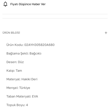
Fiyatı Düşünce Haber Ver
ÜRÜN BİLGİSİ
Ürün Kodu:
02AYH305820A680
Bağlama Şekli
:
Bağcıklı
Desen
:
Düz
Kalıp
:
Tam
Materyal
:
Hakiki Deri
Menşei
:
Türkiye
Taban Materyali
:
EVA
Topuk Boyu
:
4