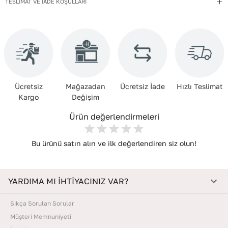
TESLİMAT VE İADE KOŞULLARI
güneşe maruz bırakmadan, oda sıcaklığında kurutun. Nemden
uzak, kuru bir yerde, içine dolgu koyarak muhafaza edin.
Ücretsiz
Mağazadan
Ücretsiz İade
Hızlı Teslimat
Kargo
Değişim
Ürün değerlendirmeleri
Bu ürünü satın alın ve ilk değerlendiren siz olun!
YARDIMA MI İHTİYACINIZ VAR?
Sıkça Sorulan Sorular
Müşteri Memnuniyeti