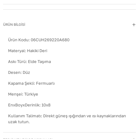
ÜRÜN BİLGİSİ
Ürün Kodu:
06CUH269220A680
Materyal
:
Hakiki Deri
Askı Türü
:
Elde Taşıma
Desen
:
Düz
Kapama Şekli
:
Fermuarlı
Menşei
:
Türkiye
EnxBoyxDerinlik
:
10x8
Kullanım Talimatı
:
Direkt güneş ışığından ve ısı kaynaklarından
uzak tutun.
Yıkama Talimatı
:
Çanta ve Aksesuarları hafif nemli bir bezle silin.
Kimyasal temizleyiciler kullanmayın. Temizlik sonrası doğrudan