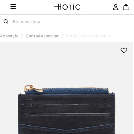
/
/
Anasayfa
Çanta&Aksesuar
Erkek Çanta&Aksesuar