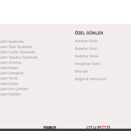
ÖZEL GÜNLER
Anneler Günü
adın Ayakkabı
adın Spor Ayakkabı
Babalar Günü
adın Loafer Ayakkabı
Kadınlar Günü
adın Topuklu Ayakkabı
adın Stiletto
Sevgililer Günü
adın Babet
Bayram
adın Sandalet
adın Terlik
Düğün & Mezuniyet
adın Çanta
adın Sırt Çantası
adın Cüzdan