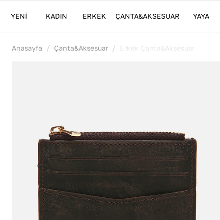
YENİ
KADIN
ERKEK
ÇANTA&AKSESUAR
YAYA
/
/
Anasayfa
Çanta&Aksesuar
Erkek Çanta&Aksesuar