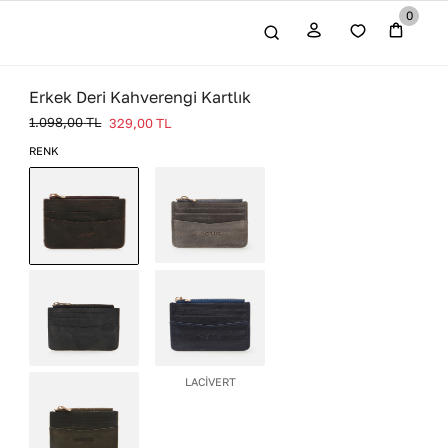
0
Erkek Deri Kahverengi Kartlık
1.098,00
TL
329,00
TL
RENK
GRİ
KAHVERENGİ
ANTRASİT
LACİVERT