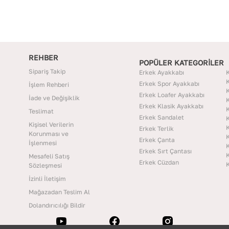
REHBER
POPÜLER KATEGORİLER
Sipariş Takip
Erkek Ayakkabı
K
K
Erkek Spor Ayakkabı
İşlem Rehberi
K
Erkek Loafer Ayakkabı
İade ve Değişiklik
K
Erkek Klasik Ayakkabı
K
Teslimat
Erkek Sandalet
K
Kişisel Verilerin
K
Erkek Terlik
Korunması ve
K
Erkek Çanta
İşlenmesi
K
Erkek Sırt Çantası
K
Mesafeli Satış
Erkek Cüzdan
K
Sözleşmesi
İzinli İletişim
Mağazadan Teslim Al
Dolandırıcılığı Bildir