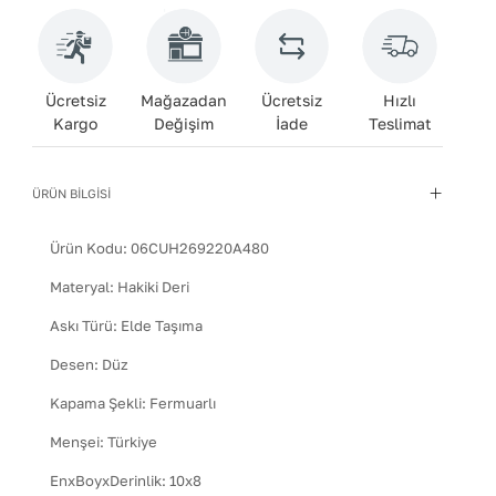
Ücretsiz
Mağazadan
Ücretsiz
Hızlı
Kargo
Değişim
İade
Teslimat
ÜRÜN BİLGİSİ
Ürün Kodu:
06CUH269220A480
Materyal
:
Hakiki Deri
Askı Türü
:
Elde Taşıma
Desen
:
Düz
Kapama Şekli
:
Fermuarlı
Menşei
:
Türkiye
EnxBoyxDerinlik
:
10x8