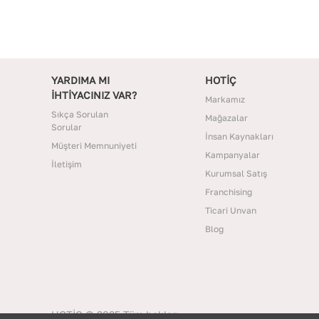
YARDIMA MI
HOTİÇ
İHTİYACINIZ VAR?
Markamız
Sıkça Sorulan
Mağazalar
Sorular
İnsan Kaynakları
Müşteri Memnuniyeti
Kampanyalar
İletişim
Kurumsal Satış
Franchising
Ticari Unvan
Blog
HOTİÇ © 2025 Tüm hakları