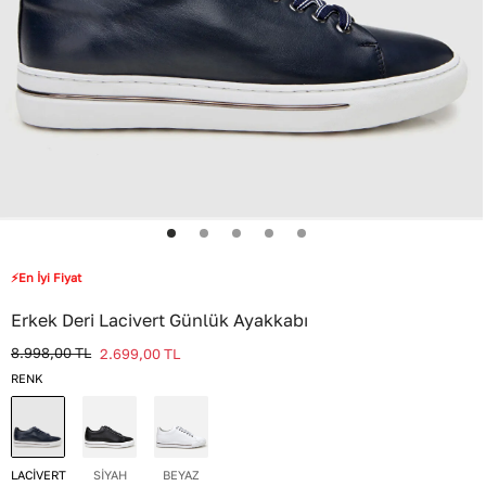
⚡En İyi Fiyat
Erkek Deri Lacivert Günlük Ayakkabı
8.998,00
TL
2.699,00
TL
RENK
LACİVERT
SİYAH
BEYAZ