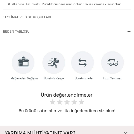
Kullanım Talimatı
:
Direkt güneş ışığından ve ısı kaynaklarından
uzak tutun.
TESLİMAT VE İADE KOŞULLARI
Yıkama Talimatı
:
Deri ayakkabılarınızı yumuşak bir fırçayla tozdan
arındırın. Hafif nemli bezle silin, doğal olarak kurumasını
BEDEN TABLOSU
bekleyin.
İç Materyal
:
Deri
İç Taban Materyali
:
Deri
Deri Cinsi
:
Dana Deri
İç Deri Cinsi
:
Dana Deri
Topuk Tipi
:
Düz Topuklu
Ürün değerlendirmeleri
Bu ürünü satın alın ve ilk değerlendiren siz olun!
YARDIMA MI İHTİYACINIZ VAR?