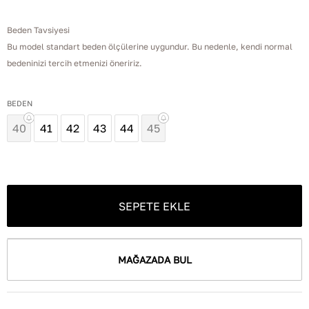
Beden Tavsiyesi
Bu model standart beden ölçülerine uygundur. Bu nedenle, kendi normal
bedeninizi tercih etmenizi öneririz.
BEDEN
40
41
42
43
44
45
SEPETE EKLE
MAĞAZADA BUL