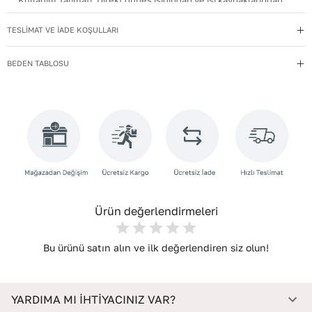
Kullanım Talimatı
:
Direkt güneş ışığından ve ısı kaynaklarından
uzak tutun.
TESLİMAT VE İADE KOŞULLARI
Yıkama Talimatı
:
Deri ayakkabılarınızı yumuşak bir fırçayla tozdan
arındırın. Hafif nemli bezle silin, doğal olarak kurumasını
BEDEN TABLOSU
bekleyin.
İç Materyal
:
Deri
İç Taban Materyali
:
Deri
Deri Cinsi
:
Dana Deri
İç Deri Cinsi
:
Dana Deri
Topuk Tipi
:
Düz Topuklu
Ürün değerlendirmeleri
Bu ürünü satın alın ve ilk değerlendiren siz olun!
YARDIMA MI İHTİYACINIZ VAR?