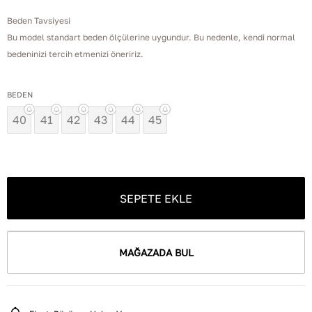
Beden Tavsiyesi
Bu model standart beden ölçülerine uygundur. Bu nedenle, kendi normal
bedeninizi tercih etmenizi öneririz.
BEDEN
40
41
42
43
44
45
SEPETE EKLE
MAĞAZADA BUL