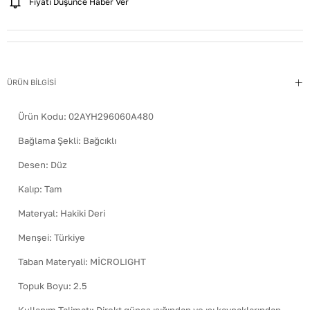
Fiyatı Düşünce Haber Ver
ÜRÜN BİLGİSİ
Ürün Kodu:
02AYH296060A480
Bağlama Şekli
:
Bağcıklı
Desen
:
Düz
Kalıp
:
Tam
Materyal
:
Hakiki Deri
Menşei
:
Türkiye
Taban Materyali
:
MİCROLIGHT
Topuk Boyu
:
2.5