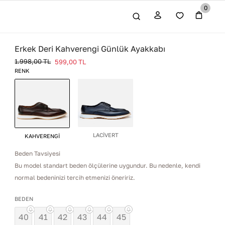
0
Erkek Deri Kahverengi Günlük Ayakkabı
1.998,00
TL
599,00
TL
RENK
LACİVERT
KAHVERENGİ
Beden Tavsiyesi
Bu model standart beden ölçülerine uygundur. Bu nedenle, kendi
normal bedeninizi tercih etmenizi öneririz.
BEDEN
40
41
42
43
44
45