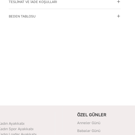
TESLİMAT VE İADE KOŞULLARI
Yıkama Talimatı
:
Deri ayakkabılarınızı yumuşak bir
fırçayla tozdan arındırın. Hafif nemli bezle silin, doğal
BEDEN TABLOSU
olarak kurumasını bekleyin.
İç Materyal
:
Deri
İç Taban Materyali
:
Deri
Deri Cinsi
:
Dana Deri
İç Deri Cinsi
:
Dana Deri
Topuk Tipi
:
Düz Topuklu
ÖZEL GÜNLER
Anneler Günü
adın Ayakkabı
adın Spor Ayakkabı
Babalar Günü
adın Loafer Ayakkabı