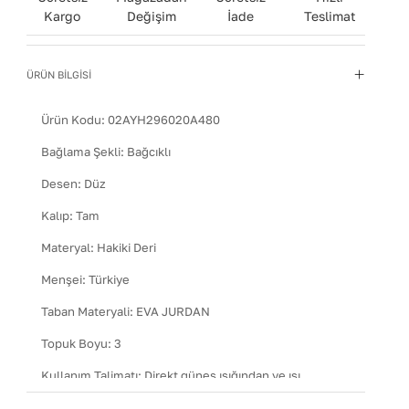
Kargo
Değişim
İade
Teslimat
ÜRÜN BİLGİSİ
Ürün Kodu:
02AYH296020A480
Bağlama Şekli
:
Bağcıklı
Desen
:
Düz
Kalıp
:
Tam
Materyal
:
Hakiki Deri
Menşei
:
Türkiye
Taban Materyali
:
EVA JURDAN
Topuk Boyu
:
3
Kullanım Talimatı
:
Direkt güneş ışığından ve ısı
kaynaklarından uzak tutun.