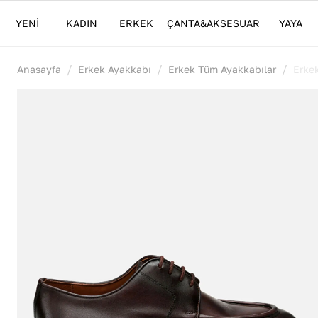
YENİ
KADIN
ERKEK
ÇANTA&AKSESUAR
YAYA
/
/
/
Anasayfa
Erkek Ayakkabı
Erkek Tüm Ayakkabılar
Erke