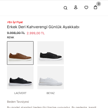
0
⚡En İyi Fiyat
Erkek Deri Kahverengi Günlük Ayakkabı
9.998,00
TL
2.999,00
TL
RENK
SİYAH
KAHVERENGİ
LACİVERT
BEYAZ
Beden Tavsiyesi
Bu model standart beden ölçülerine uygundur. Bu nedenle, kendi