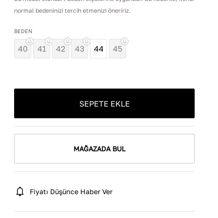
normal bedeninizi tercih etmenizi öneririz.
BEDEN
40
41
42
43
44
45
SEPETE EKLE
MAĞAZADA BUL
Fiyatı Düşünce Haber Ver