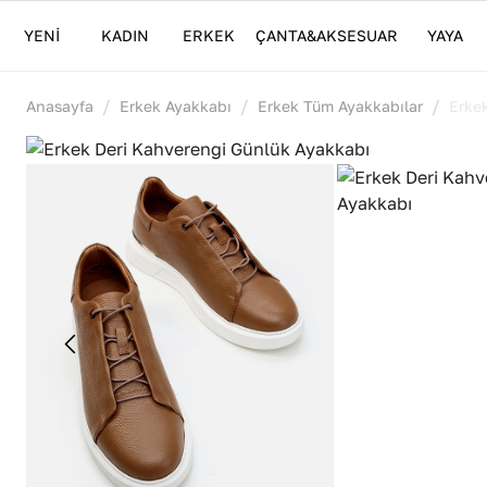
YENİ
KADIN
ERKEK
ÇANTA&AKSESUAR
YAYA
/
/
/
Anasayfa
Erkek Ayakkabı
Erkek Tüm Ayakkabılar
Erke