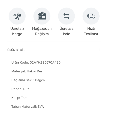
Ücretsiz
Mağazadan
Ücretsiz
Hızlı
Kargo
Değişim
İade
Teslimat
ÜRÜN BİLGİSİ
Ürün Kodu:
02AYH285670A490
Materyal
:
Hakiki Deri
Bağlama Şekli
:
Bağcıklı
Desen
:
Düz
Kalıp
:
Tam
Taban Materyali
:
EVA