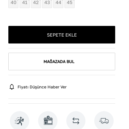
40
41
42
43
44
45
SEPETE EKLE
MAĞAZADA BUL
Fiyatı Düşünce Haber Ver