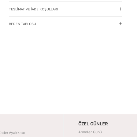
kaynaklarından uzak tutun.
TESLİMAT VE İADE KOŞULLARI
Materyal
:
Hakiki Deri
Menşei
:
Türkiye
BEDEN TABLOSU
Taban Materyali
:
Termolight
Topuk Boyu
:
3,5
Yıkama Talimatı
:
Deri ayakkabılarınızı yumuşak bir
fırçayla tozdan arındırın. Hafif nemli bezle silin, doğal
olarak kurumasını bekleyin.
Topuk Tipi
:
Düz Topuklu
ÖZEL GÜNLER
Anneler Günü
adın Ayakkabı