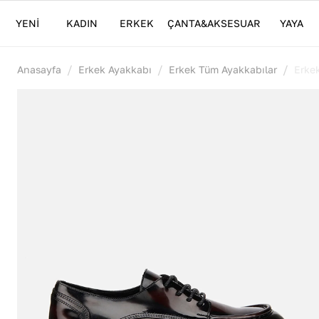
YENİ
KADIN
ERKEK
ÇANTA&AKSESUAR
YAYA
/
/
/
Anasayfa
Erkek Ayakkabı
Erkek Tüm Ayakkabılar
Erke