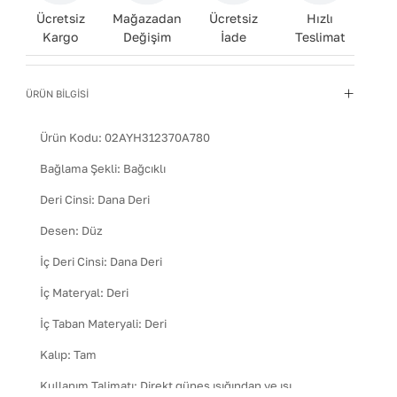
Ücretsiz
Mağazadan
Ücretsiz
Hızlı
Kargo
Değişim
İade
Teslimat
ÜRÜN BİLGİSİ
Ürün Kodu:
02AYH312370A780
Bağlama Şekli
:
Bağcıklı
Deri Cinsi
:
Dana Deri
Desen
:
Düz
İç Deri Cinsi
:
Dana Deri
İç Materyal
:
Deri
İç Taban Materyali
:
Deri
Kalıp
:
Tam
Kullanım Talimatı
:
Direkt güneş ışığından ve ısı