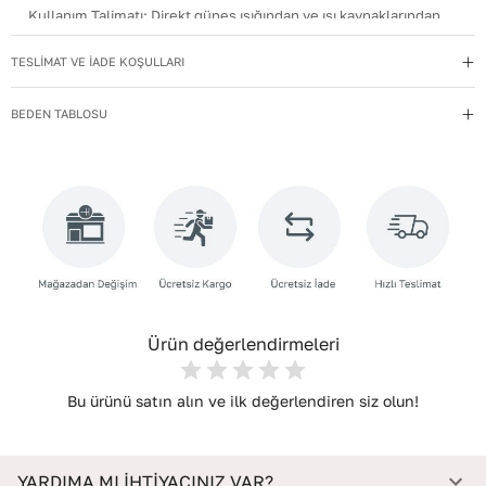
Kullanım Talimatı
:
Direkt güneş ışığından ve ısı kaynaklarından
uzak tutun.
TESLİMAT VE İADE KOŞULLARI
Yıkama Talimatı
:
Deri ayakkabılarınızı yumuşak bir fırçayla tozdan
arındırın. Hafif nemli bezle silin, doğal olarak kurumasını
BEDEN TABLOSU
bekleyin.
İç Materyal
:
Deri
İç Taban Materyali
:
Deri
Deri Cinsi
:
Dana Deri
İç Deri Cinsi
:
Dana Deri
Topuk Tipi
:
Düz Topuklu
Ürün değerlendirmeleri
Bu ürünü satın alın ve ilk değerlendiren siz olun!
YARDIMA MI İHTİYACINIZ VAR?