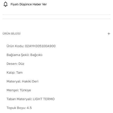
Fiyatı Düşünce Haber Ver
ÜRÜN BİLGİSİ
Ürün Kodu:
02AYH305100A900
Bağlama Şekli
:
Bağcıklı
Desen
:
Düz
Kalıp
:
Tam
Materyal
:
Hakiki Deri
Menşei
:
Türkiye
Taban Materyali
:
LIGHT TERMO
Topuk Boyu
:
4.5