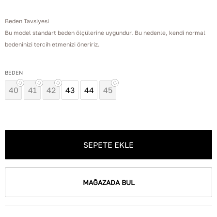
Beden Tavsiyesi
Bu model standart beden ölçülerine uygundur. Bu nedenle, kendi normal
bedeninizi tercih etmenizi öneririz.
BEDEN
40
41
42
43
44
45
SEPETE EKLE
MAĞAZADA BUL