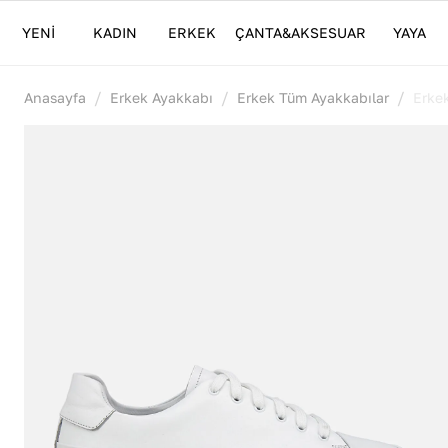
YENİ
KADIN
ERKEK
ÇANTA&AKSESUAR
YAYA
/
/
/
Anasayfa
Erkek Ayakkabı
Erkek Tüm Ayakkabılar
Erke