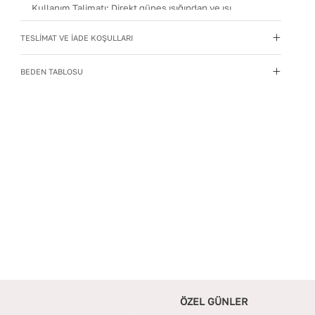
Kullanım Talimatı
:
Direkt güneş ışığından ve ısı
kaynaklarından uzak tutun.
TESLİMAT VE İADE KOŞULLARI
Materyal
:
Hakiki Deri
Menşei
:
Türkiye
BEDEN TABLOSU
Taban Materyali
:
EVA
Topuk Boyu
:
4
Topuk Tipi
:
Düz Topuklu
Yıkama Talimatı
:
Deri ayakkabılarınızı yumuşak bir
fırçayla tozdan arındırın. Hafif nemli bezle silin, doğal
olarak kurumasını bekleyin.
ÖZEL GÜNLER