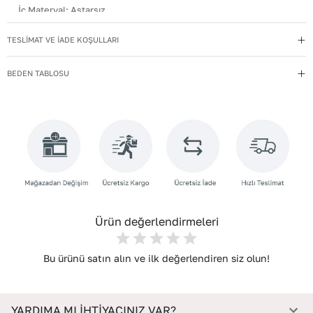
İç Materyal
:
Astarsız
Kullanım Talimatı
:
Direkt güneş ışığından ve ısı kaynaklarından
TESLİMAT VE İADE KOŞULLARI
uzak tutun.
Yıkama Talimatı
:
Deri ayakkabılarınızı yumuşak bir fırçayla tozdan
BEDEN TABLOSU
arındırın. Hafif nemli bezle silin, doğal olarak kurumasını
bekleyin.
İç Taban Materyali
:
Deri
Deri Cinsi
:
Dana Deri
İç Deri Cinsi
:
Dana Deri
Topuk Tipi
:
Düz Topuklu
Ürün değerlendirmeleri
Bu ürünü satın alın ve ilk değerlendiren siz olun!
YARDIMA MI İHTİYACINIZ VAR?