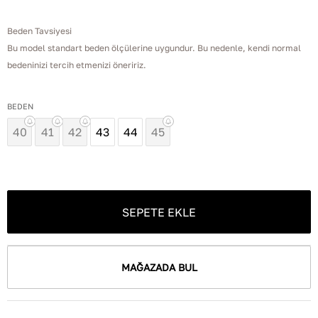
Beden Tavsiyesi
Bu model standart beden ölçülerine uygundur. Bu nedenle, kendi normal
bedeninizi tercih etmenizi öneririz.
BEDEN
40
41
42
43
44
45
SEPETE EKLE
MAĞAZADA BUL