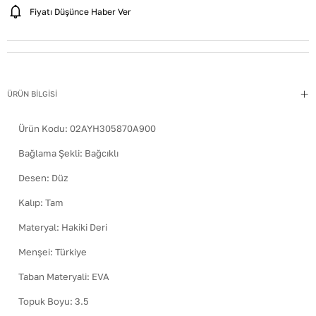
Fiyatı Düşünce Haber Ver
ÜRÜN BİLGİSİ
Ürün Kodu:
02AYH305870A900
Bağlama Şekli
:
Bağcıklı
Desen
:
Düz
Kalıp
:
Tam
Materyal
:
Hakiki Deri
Menşei
:
Türkiye
Taban Materyali
:
EVA
Topuk Boyu
:
3.5