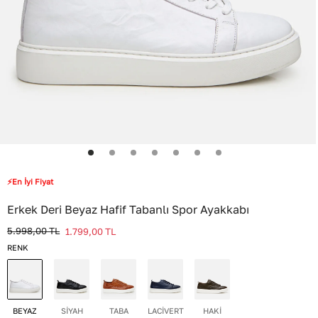
⚡En İyi Fiyat
Erkek Deri Beyaz Hafif Tabanlı Spor Ayakkabı
5.998,00
TL
1.799,00
TL
RENK
BEYAZ
SİYAH
TABA
LACİVERT
HAKİ