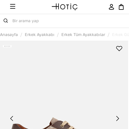
/
/
/
Anasayfa
Erkek Ayakkabı
Erkek Tüm Ayakkabılar
Erkek Gü