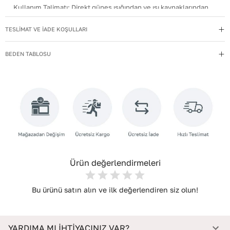
Kullanım Talimatı
:
Direkt güneş ışığından ve ısı kaynaklarından
uzak tutun.
TESLİMAT VE İADE KOŞULLARI
Materyal
:
Hakiki Deri
Menşei
:
Türkiye
BEDEN TABLOSU
Taban Materyali
:
EVA
Topuk Boyu
:
2,5
Topuk Tipi
:
Düz Topuklu
Yıkama Talimatı
:
Deri ayakkabılarınızı yumuşak bir fırçayla tozdan
arındırın. Hafif nemli bezle silin, doğal olarak kurumasını
bekleyin.
Ürün değerlendirmeleri
Bu ürünü satın alın ve ilk değerlendiren siz olun!
YARDIMA MI İHTİYACINIZ VAR?