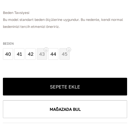
Beden Tavsiyesi
Bu model standart beden ölçülerine uygundur. Bu nedenle, kendi normal
bedeninizi tercih etmenizi öneririz.
BEDEN
40
41
42
43
44
45
SEPETE EKLE
MAĞAZADA BUL