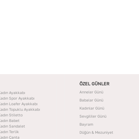
Deri Kalitesi
:
Parça Mevcut Değil
İç Materyal
:
Tekstil+Polyester
ÖZEL GÜNLER
Anneler Günü
adın Ayakkabı
adın Spor Ayakkabı
Babalar Günü
adın Loafer Ayakkabı
Kadınlar Günü
adın Topuklu Ayakkabı
adın Stiletto
Sevgililer Günü
adın Babet
Bayram
adın Sandalet
adın Terlik
Düğün & Mezuniyet
adın Çanta