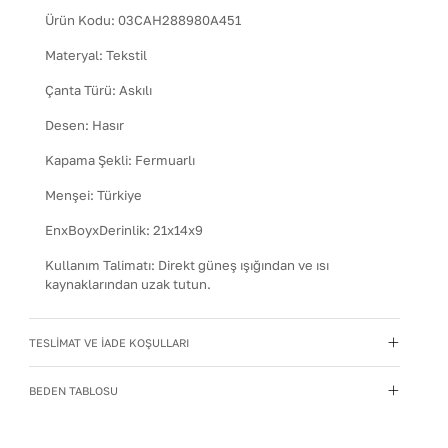
Ürün Kodu:
03CAH288980A451
Materyal
:
Tekstil
Çanta Türü
:
Askılı
Desen
:
Hasır
Kapama Şekli
:
Fermuarlı
Menşei
:
Türkiye
EnxBoyxDerinlik
:
21x14x9
Kullanım Talimatı
:
Direkt güneş ışığından ve ısı
kaynaklarından uzak tutun.
Yıkama Talimatı
:
Çanta ve Aksesuarları hafif nemli bir
bezle silin. Kimyasal temizleyiciler kullanmayın.
TESLİMAT VE İADE KOŞULLARI
Temizlik sonrası doğrudan güneşe maruz bırakmadan,
oda sıcaklığında kurutun. Nemden uzak, kuru bir
BEDEN TABLOSU
yerde, içine dolgu koyarak muhafaza edin.
Deri Cinsi
:
Tekstil