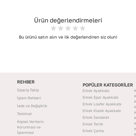
Ürün değerlendirmeleri
Bu ürünü satın alın ve ilk değerlendiren siz olun!
REHBER
POPÜLER KATEGORİLER
Sipariş Takip
Erkek Ayakkabı
K
K
Erkek Spor Ayakkabı
İşlem Rehberi
K
Erkek Loafer Ayakkabı
İade ve Değişiklik
K
Erkek Klasik Ayakkabı
K
Teslimat
Erkek Sandalet
K
Kişisel Verilerin
K
Erkek Terlik
Korunması ve
K
Erkek Çanta
İşlenmesi
K