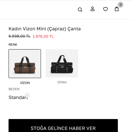
0
Kadın Vizon Mini (Çapraz) Çanta
6.598,00
TL
1.979,00
TL
RENK
SİYAH
VİZON
BEDEN
Standart
STOĞA GELINCE HABER VER