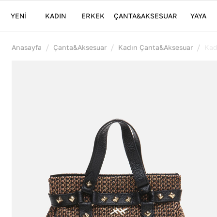
YENİ
KADIN
ERKEK
ÇANTA&AKSESUAR
YAYA
/
/
/
Anasayfa
Çanta&Aksesuar
Kadın Çanta&Aksesuar
Kad