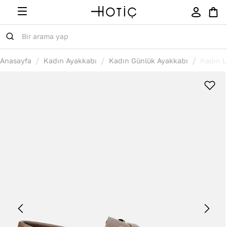
/
/
/
Anasayfa
Kadın Ayakkabı
Kadın Günlük Ayakkabı
Kadın L