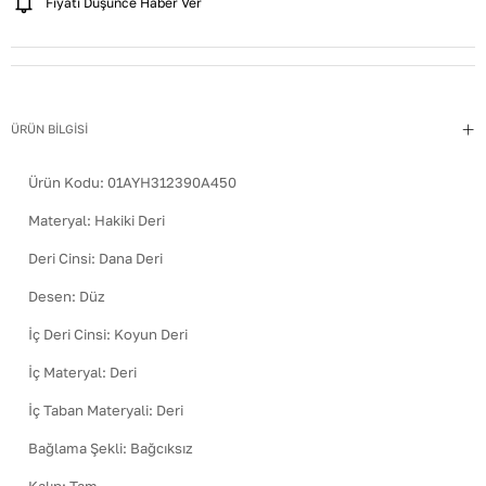
Fiyatı Düşünce Haber Ver
ÜRÜN BİLGİSİ
Ürün Kodu:
01AYH312390A450
Materyal
:
Hakiki Deri
Deri Cinsi
:
Dana Deri
Desen
:
Düz
İç Deri Cinsi
:
Koyun Deri
İç Materyal
:
Deri
İç Taban Materyali
:
Deri
Bağlama Şekli
:
Bağcıksız