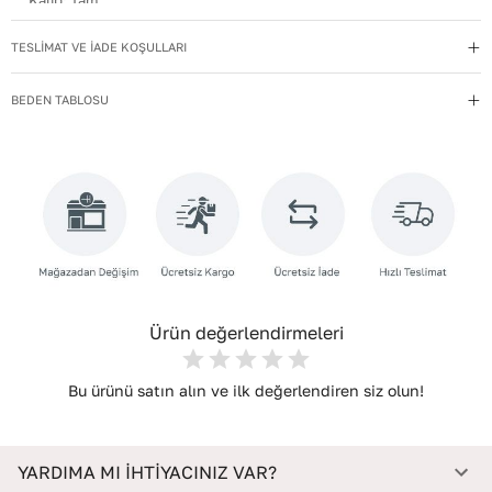
Kalıp
:
Tam
Kullanım Talimatı
:
Direkt güneş ışığından ve ısı kaynaklarından
TESLİMAT VE İADE KOŞULLARI
uzak tutun.
Menşei
:
Türkiye
BEDEN TABLOSU
Taban Materyali
:
TPU
Topuk Boyu
:
2,5
Yıkama Talimatı
:
Deri ayakkabılarınızı yumuşak bir fırçayla tozdan
arındırın. Hafif nemli bezle silin, doğal olarak kurumasını
bekleyin.
Topuk Tipi
:
Düz Topuklu
Ürün değerlendirmeleri
Bu ürünü satın alın ve ilk değerlendiren siz olun!
YARDIMA MI İHTİYACINIZ VAR?