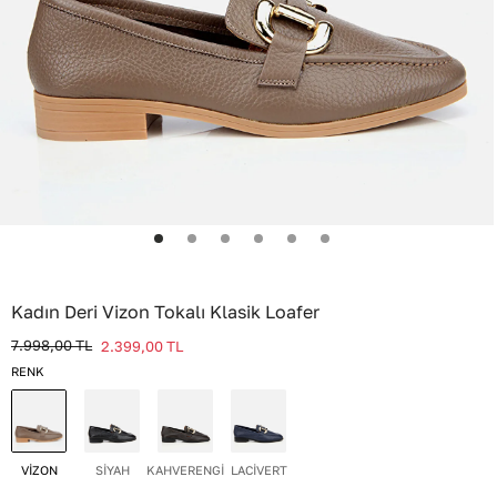
Kadın Deri Vizon Tokalı Klasik Loafer
7.998,00
TL
2.399,00
TL
RENK
VİZON
SİYAH
KAHVERENGİ
LACİVERT