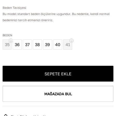
Beden Tavsiyesi
Bu model standart beden ölçülerine uygundur. Bu nedenle, kendi normal
bedeninizi tercih etmenizi öneririz.
BEDEN
35
36
37
38
39
40
41
SEPETE EKLE
MAĞAZADA BUL