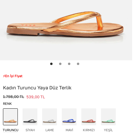
⚡En İyi Fiyat
Kadın Turuncu Yaya Düz Terlik
1.798,00
TL
539,00
TL
RENK
TURUNCU
SİYAH
LAME
MAVİ
KIRMIZI
YEŞİL