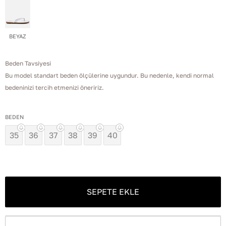
BEYAZ
Beden Tavsiyesi
Bu model standart beden ölçülerine uygundur. Bu nedenle, kendi normal
bedeninizi tercih etmenizi öneririz.
BEDEN
35
36
37
38
39
40
SEPETE EKLE