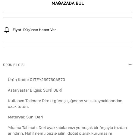
MAĞAZADA BUL
Fiyatı Düşünce Haber Ver
ÜRÜN BİLGİSİ
Ürün Kodu:
01TEY269760A570
Astar/astar Bilgisi
:
SUNİ DERİ
Kullanım Talimatı
:
Direkt güneş ışığından ve ısı kaynaklarından
uzak tutun.
Materyal
:
Suni Deri
Yıkama Talimatı
:
Deri ayakkabılarınızı yumuşak bir fırçayla tozdan
arındırın. Hafif nemli bezle silin, doğal olarak kurumasını