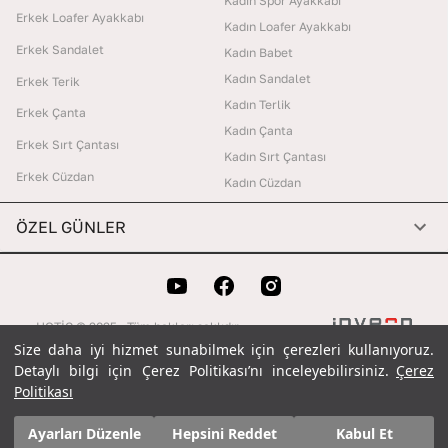
Kadın Spor Ayakkabı
Erkek Loafer Ayakkabı
Kadın Loafer Ayakkabı
Erkek Sandalet
Kadın Babet
Kadın Sandalet
Erkek Terik
Kadın Terlik
Erkek Çanta
Kadın Çanta
Erkek Sırt Çantası
Kadın Sırt Çantası
Erkek Cüzdan
Kadın Cüzdan
ÖZEL GÜNLER
HOTİÇ © 2025 . Tüm hakları saklıdır.
Size daha iyi hizmet sunabilmek için çerezleri kullanıyoruz.
Size daha iyi hizmet sunabilmek için çerezleri kullanıyoruz.
Detaylı bilgi için Çerez Politikası’nı inceleyebilirsiniz.
Detaylı bilgi için Çerez Politikası’nı inceleyebilirsiniz.
Çerez
Çerez
Politikası
Politikası
Ayarları Düzenle
Ayarları Düzenle
Hepsini Reddet
Hepsini Reddet
Kabul Et
Kabul Et