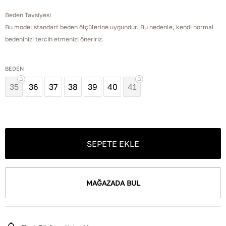
Beden Tavsiyesi
Bu model standart beden ölçülerine uygundur. Bu nedenle, kendi normal
bedeninizi tercih etmenizi öneririz.
BEDEN
35
36
37
38
39
40
41
SEPETE EKLE
MAĞAZADA BUL