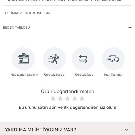
Kullanım Talimatı
:
Direkt güneş ışığından ve ısı kaynaklarından
uzak tutun.
TESLİMAT VE İADE KOŞULLARI
Materyal
:
Suni Deri
Menşei
:
Türkiye
BEDEN TABLOSU
Taban Materyali
:
TPU
Topuk Boyu
:
1,5
Topuk Tipi
:
Düz Topuklu
Yıkama Talimatı
:
Deri ayakkabılarınızı yumuşak bir fırçayla tozdan
arındırın. Hafif nemli bezle silin, doğal olarak kurumasını
bekleyin.
Ürün değerlendirmeleri
Bu ürünü satın alın ve ilk değerlendiren siz olun!
YARDIMA MI İHTİYACINIZ VAR?