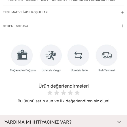
Kullanım Talimatı
:
Direkt güneş ışığından ve ısı kaynaklarından
uzak tutun.
TESLİMAT VE İADE KOŞULLARI
Materyal
:
Hakiki Deri
Menşei
:
Türkiye
BEDEN TABLOSU
Taban Materyali
:
TPU
Topuk Boyu
:
1,5
Topuk Tipi
:
Düz Topuklu
Yıkama Talimatı
:
Deri ayakkabılarınızı yumuşak bir fırçayla tozdan
arındırın. Hafif nemli bezle silin, doğal olarak kurumasını
bekleyin.
Ürün değerlendirmeleri
Bu ürünü satın alın ve ilk değerlendiren siz olun!
YARDIMA MI İHTİYACINIZ VAR?