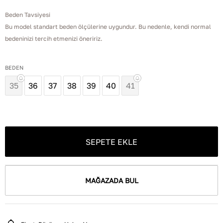
Beden Tavsiyesi
Bu model standart beden ölçülerine uygundur. Bu nedenle, kendi normal
bedeninizi tercih etmenizi öneririz.
BEDEN
35
36
37
38
39
40
41
SEPETE EKLE
MAĞAZADA BUL