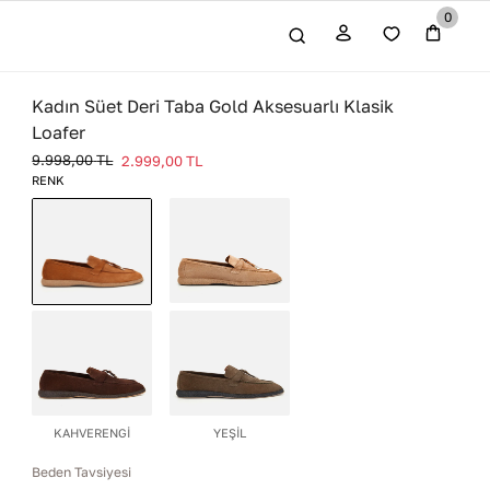
0
Kadın Süet Deri Taba Gold Aksesuarlı Klasik
Loafer
9.998,00
TL
2.999,00
TL
RENK
VİZON
TABA
KAHVERENGİ
YEŞİL
Beden Tavsiyesi