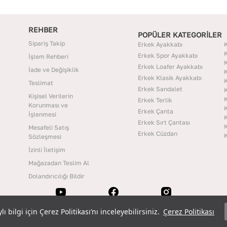
REHBER
POPÜLER KATEGORİLER
Sipariş Takip
Erkek Ayakkabı
K
K
Erkek Spor Ayakkabı
İşlem Rehberi
K
Erkek Loafer Ayakkabı
İade ve Değişiklik
K
Erkek Klasik Ayakkabı
K
Teslimat
Erkek Sandalet
K
Kişisel Verilerin
K
Erkek Terlik
Korunması ve
K
Erkek Çanta
İşlenmesi
K
Erkek Sırt Çantası
K
Mesafeli Satış
Erkek Cüzdan
K
Sözleşmesi
İzinli İletişim
Mağazadan Teslim Al
Dolandırıcılığı Bildir
 bilgi için Çerez Politikası’nı inceleyebilirsiniz.
 bilgi için Çerez Politikası’nı inceleyebilirsiniz.
Çerez Politikası
Çerez Politikası