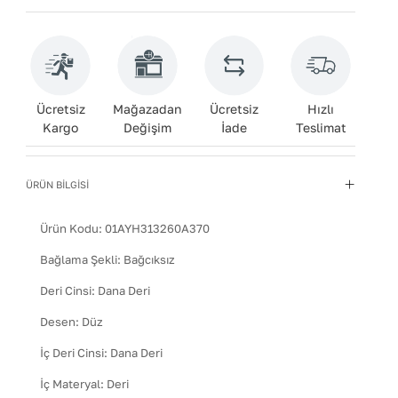
Ücretsiz
Mağazadan
Ücretsiz
Hızlı
Kargo
Değişim
İade
Teslimat
ÜRÜN BİLGİSİ
Ürün Kodu:
01AYH313260A370
Bağlama Şekli
:
Bağcıksız
Deri Cinsi
:
Dana Deri
Desen
:
Düz
İç Deri Cinsi
:
Dana Deri
İç Materyal
:
Deri