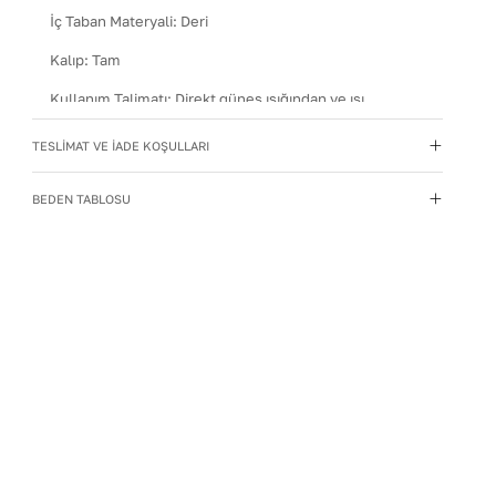
İç Taban Materyali
:
Deri
Kalıp
:
Tam
Kullanım Talimatı
:
Direkt güneş ışığından ve ısı
kaynaklarından uzak tutun.
TESLİMAT VE İADE KOŞULLARI
Materyal
:
Hakiki Deri
Menşei
:
Türkiye
BEDEN TABLOSU
Topuk Boyu
:
2,5
Yıkama Talimatı
:
Deri ayakkabılarınızı yumuşak bir
fırçayla tozdan arındırın. Hafif nemli bezle silin, doğal
olarak kurumasını bekleyin.
Taban Materyali
:
Kauçuk
Topuk Tipi
:
Düz Topuklu