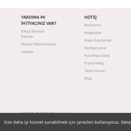
YARDIMA MI
HOTİÇ
İHTİYACINIZ VAR?
Markamız
Sıkça Sorulan
Mağazalar
Sorular
İnsan Kaynakları
Müşteri Memnuniyeti
Kampanyalar
İletişim
Kurumsal Satış
Franchising
Ticari Unvan
Blog
HOTİÇ © 2025 Tüm hakları
saklıdır.
Size daha iyi hizmet sunabilmek için çerezleri kullanıyoruz. Detaylı
Size daha iyi hizmet sunabilmek için çerezleri kullanıyoruz. Detaylı