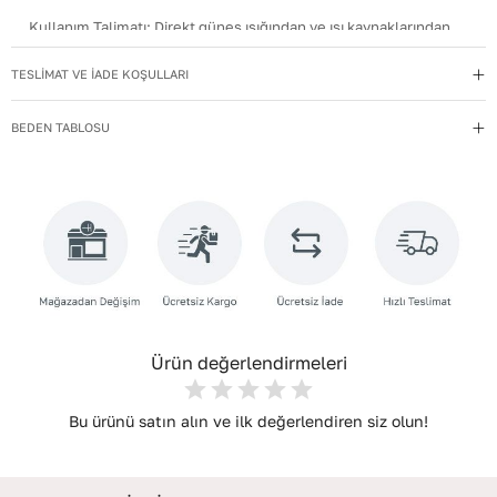
Kullanım Talimatı
:
Direkt güneş ışığından ve ısı kaynaklarından
uzak tutun.
TESLİMAT VE İADE KOŞULLARI
Materyal
:
Hakiki Deri
Menşei
:
Türkiye
BEDEN TABLOSU
Taban Materyali
:
TPU
Topuk Boyu
:
10,5
Topuk Tipi
:
Dolgu Topuklu
Yıkama Talimatı
:
Deri ayakkabılarınızı yumuşak bir fırçayla tozdan
arındırın. Hafif nemli bezle silin, doğal olarak kurumasını
bekleyin.
Ürün değerlendirmeleri
Bu ürünü satın alın ve ilk değerlendiren siz olun!