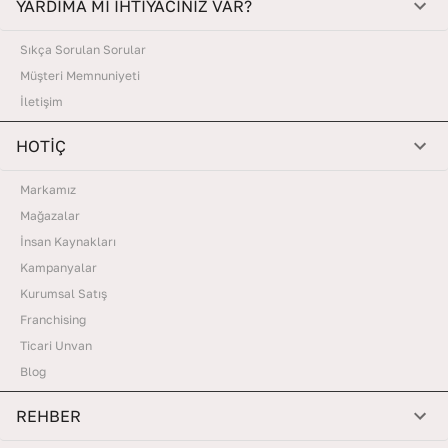
YARDIMA MI İHTİYACINIZ VAR?
Sıkça Sorulan Sorular
Müşteri Memnuniyeti
İletişim
HOTİÇ
Markamız
Mağazalar
İnsan Kaynakları
Kampanyalar
Kurumsal Satış
Franchising
Ticari Unvan
Blog
REHBER