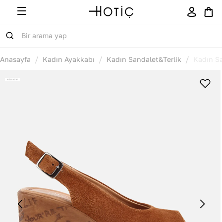
/
/
/
Anasayfa
Kadın Ayakkabı
Kadın Sandalet&Terlik
Kadın S