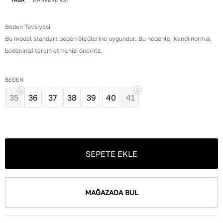
Beden Tavsiyesi
Bu model standart beden ölçülerine uygundur. Bu nedenle, kendi normal
bedeninizi tercih etmenizi öneririz.
BEDEN
35
36
37
38
39
40
41
SEPETE EKLE
MAĞAZADA BUL