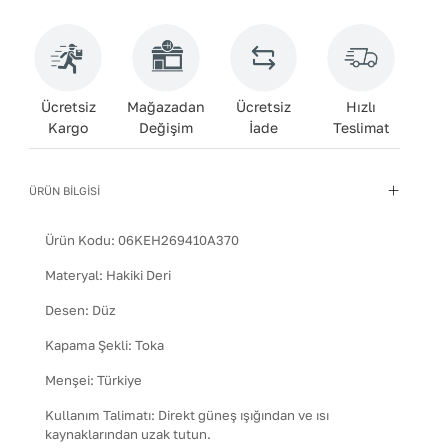
Ücretsiz
Mağazadan
Ücretsiz
Hızlı
Kargo
Değişim
İade
Teslimat
ÜRÜN BİLGİSİ
Ürün Kodu:
06KEH269410A370
Materyal
:
Hakiki Deri
Desen
:
Düz
Kapama Şekli
:
Toka
Menşei
:
Türkiye
Kullanım Talimatı
:
Direkt güneş ışığından ve ısı
kaynaklarından uzak tutun.