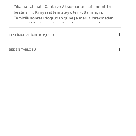
Yıkama Talimatı
:
Çanta ve Aksesuarları hafif nemli bir
bezle silin. Kimyasal temizleyiciler kullanmayın.
Temizlik sonrası doğrudan güneşe maruz bırakmadan,
oda sıcaklığında kurutun. Nemden uzak, kuru bir
yerde, içine dolgu koyarak muhafaza edin.
TESLİMAT VE İADE KOŞULLARI
BEDEN TABLOSU