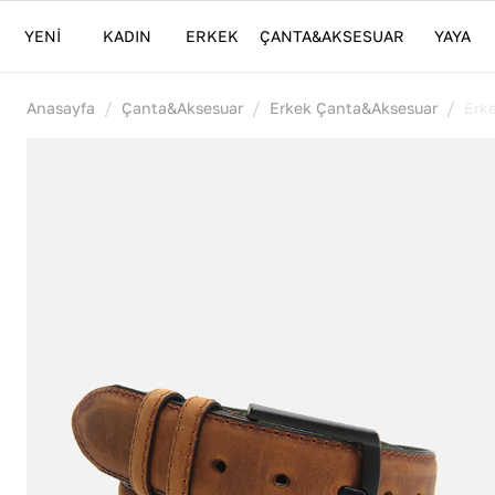
YENİ
KADIN
ERKEK
ÇANTA&AKSESUAR
YAYA
/
/
/
Anasayfa
Çanta&Aksesuar
Erkek Çanta&Aksesuar
Erk