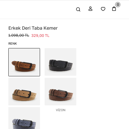
0
Erkek Deri Taba Kemer
1.098,00
TL
329,00
TL
RENK
GRİ
TABA
BEJ
VİZON