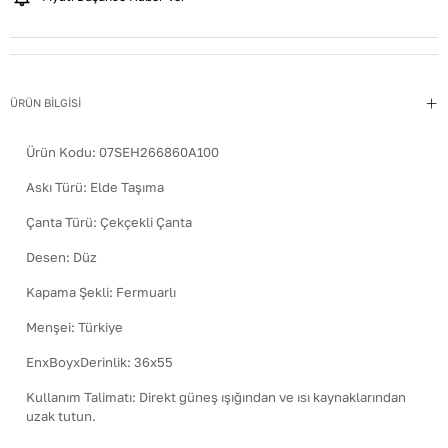
ÜRÜN BİLGİSİ
Ürün Kodu:
07SEH266860A100
Askı Türü
:
Elde Taşıma
Çanta Türü
:
Çekçekli Çanta
Desen
:
Düz
Kapama Şekli
:
Fermuarlı
Menşei
:
Türkiye
EnxBoyxDerinlik
:
36x55
Kullanım Talimatı
:
Direkt güneş ışığından ve ısı kaynaklarından
uzak tutun.