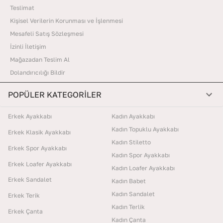
Teslimat
Kişisel Verilerin Korunması ve İşlenmesi
Mesafeli Satış Sözleşmesi
İzinli İletişim
Mağazadan Teslim Al
Dolandırıcılığı Bildir
POPÜLER KATEGORİLER
Erkek Ayakkabı
Kadın Ayakkabı
Kadın Topuklu Ayakkabı
Erkek Klasik Ayakkabı
Kadın Stiletto
Erkek Spor Ayakkabı
Kadın Spor Ayakkabı
Erkek Loafer Ayakkabı
Kadın Loafer Ayakkabı
Erkek Sandalet
Kadın Babet
Kadın Sandalet
Erkek Terik
Kadın Terlik
Erkek Çanta
Kadın Çanta