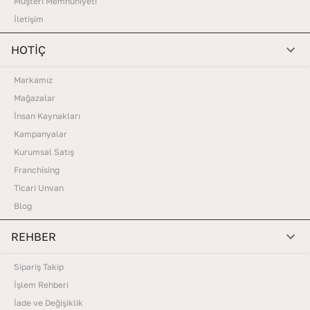
Müşteri Memnuniyeti
İletişim
HOTİÇ
Markamız
Mağazalar
İnsan Kaynakları
Kampanyalar
Kurumsal Satış
Franchising
Ticari Unvan
Blog
REHBER
Sipariş Takip
İşlem Rehberi
İade ve Değişiklik