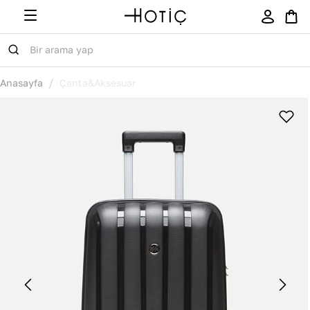
/
Anasayfa
Çanta&Aksesuar