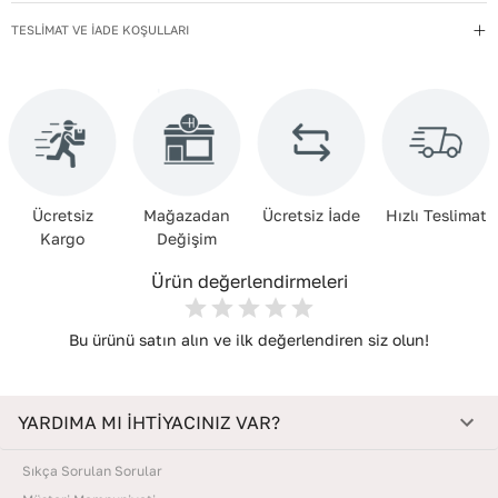
Yıkama Talimatı
:
Çanta ve Aksesuarları hafif nemli bir bezle silin.
Kimyasal temizleyiciler kullanmayın. Temizlik sonrası doğrudan
TESLİMAT VE İADE KOŞULLARI
güneşe maruz bırakmadan, oda sıcaklığında kurutun. Nemden
uzak, kuru bir yerde, içine dolgu koyarak muhafaza edin.
Materyal
:
ABS
Deri Cinsi
:
ABS
Ücretsiz
Mağazadan
Ücretsiz İade
Hızlı Teslimat
Kargo
Değişim
Ürün değerlendirmeleri
Bu ürünü satın alın ve ilk değerlendiren siz olun!
YARDIMA MI İHTİYACINIZ VAR?
Sıkça Sorulan Sorular