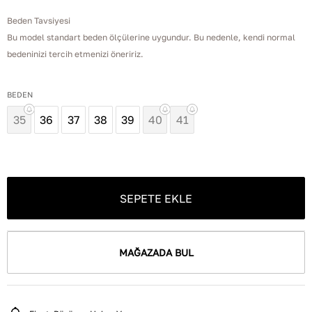
Beden Tavsiyesi
Bu model standart beden ölçülerine uygundur. Bu nedenle, kendi normal
bedeninizi tercih etmenizi öneririz.
BEDEN
35
36
37
38
39
40
41
SEPETE EKLE
MAĞAZADA BUL