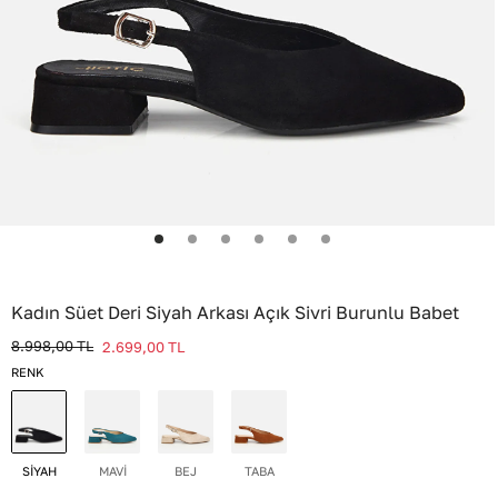
Kadın Süet Deri Siyah Arkası Açık Sivri Burunlu Babet
8.998,00
TL
2.699,00
TL
RENK
SİYAH
MAVİ
BEJ
TABA