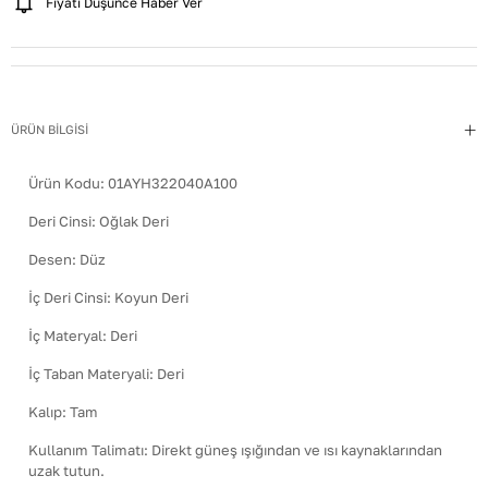
Fiyatı Düşünce Haber Ver
ÜRÜN BİLGİSİ
Ürün Kodu:
01AYH322040A100
Deri Cinsi
:
Oğlak Deri
Desen
:
Düz
İç Deri Cinsi
:
Koyun Deri
İç Materyal
:
Deri
İç Taban Materyali
:
Deri
Kalıp
:
Tam
Kullanım Talimatı
:
Direkt güneş ışığından ve ısı kaynaklarından
uzak tutun.