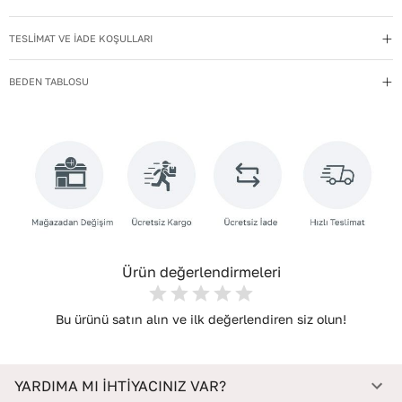
Materyal
:
Hakiki Deri
TESLİMAT VE İADE KOŞULLARI
Menşei
:
Türkiye
Taban Materyali
:
TPU
BEDEN TABLOSU
Topuk Boyu
:
5
Topuk Tipi
:
Kalın Topuklu
Yıkama Talimatı
:
Deri ayakkabılarınızı yumuşak bir fırçayla tozdan
arındırın. Hafif nemli bezle silin, doğal olarak kurumasını
bekleyin.
Bağlama Şekli
:
Lastikli
Ürün değerlendirmeleri
Bu ürünü satın alın ve ilk değerlendiren siz olun!
YARDIMA MI İHTİYACINIZ VAR?