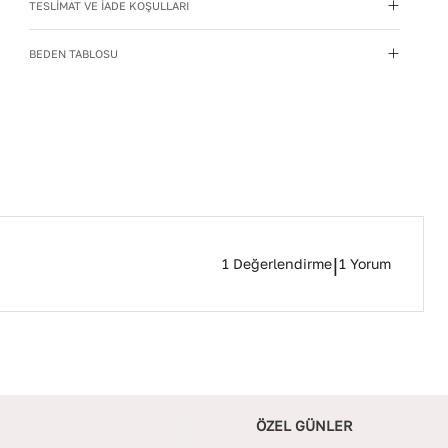
TESLİMAT VE İADE KOŞULLARI
kaynaklarından uzak tutun.
Yıkama Talimatı
:
Deri ayakkabılarınızı yumuşak bir
BEDEN TABLOSU
fırçayla tozdan arındırın. Hafif nemli bezle silin, doğal
olarak kurumasını bekleyin.
Deri Cinsi
:
Suni Deri
İç Materyal
:
SUNİ DERİ
İç Taban Materyali
:
SUNİ DERİ
|
1
Değerlendirme
1
Yorum
ÖZEL GÜNLER