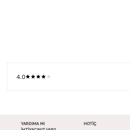
4.0
YARDIMA MI
HOTİÇ
İHTİYACINIZ VAR?