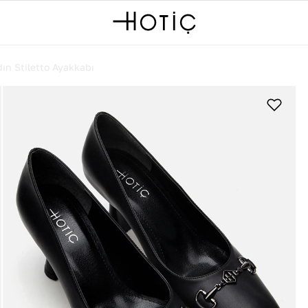
ın Stiletto Ayakkabı