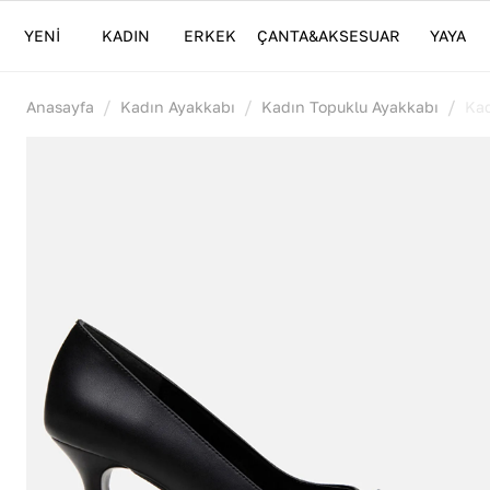
YENİ
KADIN
ERKEK
ÇANTA&AKSESUAR
YAYA
/
/
/
Anasayfa
Kadın Ayakkabı
Kadın Topuklu Ayakkabı
Kad