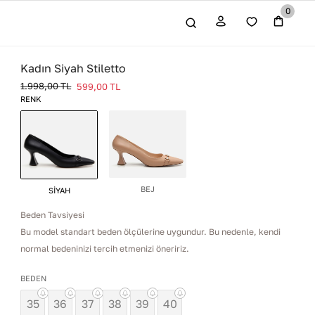
0
Kadın Siyah Stiletto
1.998,00
TL
599,00
TL
RENK
BEJ
SİYAH
Beden Tavsiyesi
Bu model standart beden ölçülerine uygundur. Bu nedenle, kendi
normal bedeninizi tercih etmenizi öneririz.
BEDEN
35
36
37
38
39
40