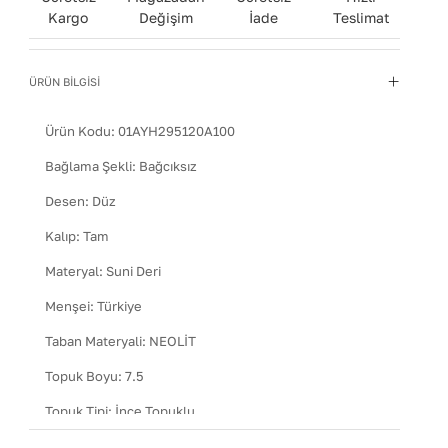
Kargo
Değişim
İade
Teslimat
ÜRÜN BİLGİSİ
Ürün Kodu:
01AYH295120A100
Bağlama Şekli
:
Bağcıksız
Desen
:
Düz
Kalıp
:
Tam
Materyal
:
Suni Deri
Menşei
:
Türkiye
Taban Materyali
:
NEOLİT
Topuk Boyu
:
7.5
Topuk Tipi
:
İnce Topuklu
Kullanım Talimatı
:
Direkt güneş ışığından ve ısı