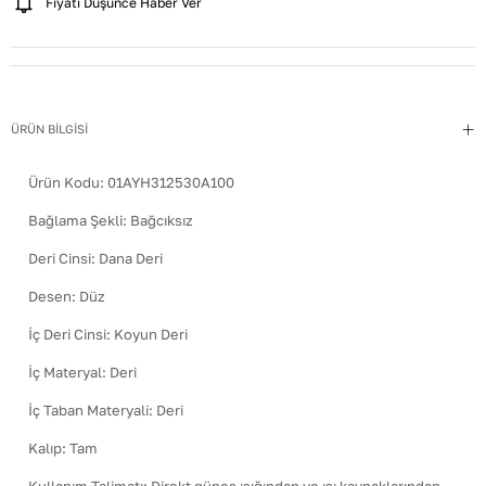
Fiyatı Düşünce Haber Ver
ÜRÜN BİLGİSİ
Ürün Kodu:
01AYH312530A100
Bağlama Şekli
:
Bağcıksız
Deri Cinsi
:
Dana Deri
Desen
:
Düz
İç Deri Cinsi
:
Koyun Deri
İç Materyal
:
Deri
İç Taban Materyali
:
Deri
Kalıp
:
Tam