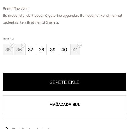
Beden Tavsiyesi
Bu model standart beden ölçülerine uygundur. Bu nedenle, kendi normal
bedeninizi tercih etmenizi öneririz.
BEDEN
35
36
37
38
39
40
41
SEPETE EKLE
MAĞAZADA BUL