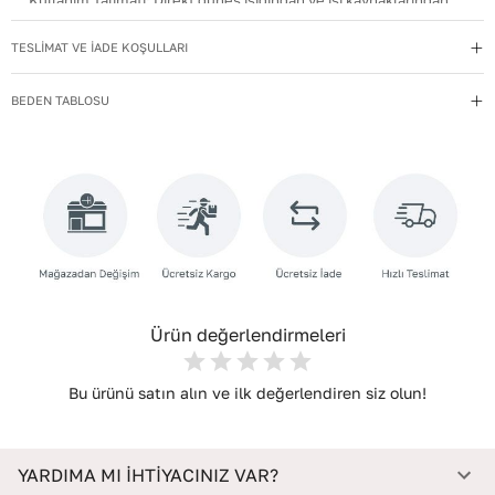
Kullanım Talimatı
:
Direkt güneş ışığından ve ısı kaynaklarından
uzak tutun.
TESLİMAT VE İADE KOŞULLARI
Materyal
:
Hakiki Deri
Menşei
:
Türkiye
BEDEN TABLOSU
Taban Materyali
:
TPU
Topuk Boyu
:
9
Topuk Tipi
:
İnce Topuklu
Yıkama Talimatı
:
Deri ayakkabılarınızı yumuşak bir fırçayla tozdan
arındırın. Hafif nemli bezle silin, doğal olarak kurumasını
bekleyin.
Ürün değerlendirmeleri
Bu ürünü satın alın ve ilk değerlendiren siz olun!
YARDIMA MI İHTİYACINIZ VAR?