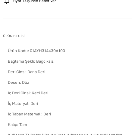
Fiyatı Düşünce Haber Ver
ÜRÜN BİLGİSİ
Ürün Kodu:
01AYH314430A100
Bağlama Şekli
:
Bağcıksız
Deri Cinsi
:
Dana Deri
Desen
:
Düz
İç Deri Cinsi
:
Keçi Deri
İç Materyal
:
Deri
İç Taban Materyali
:
Deri
Kalıp
:
Tam