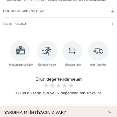
Kullanım Talimatı
:
Direkt güneş ışığından ve ısı kaynaklarından
uzak tutun.
TESLİMAT VE İADE KOŞULLARI
Materyal
:
Hakiki Deri
Menşei
:
Türkiye
BEDEN TABLOSU
Topuk Boyu
:
4,5
Yıkama Talimatı
:
Deri ayakkabılarınızı yumuşak bir fırçayla tozdan
arındırın. Hafif nemli bezle silin, doğal olarak kurumasını
bekleyin.
Topuk Tipi
:
Düz Topuklu
Taban Materyali
:
POLİ
Ürün değerlendirmeleri
Bu ürünü satın alın ve ilk değerlendiren siz olun!
YARDIMA MI İHTİYACINIZ VAR?