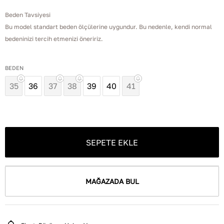
Beden Tavsiyesi
Bu model standart beden ölçülerine uygundur. Bu nedenle, kendi normal
bedeninizi tercih etmenizi öneririz.
BEDEN
35
36
37
38
39
40
41
SEPETE EKLE
MAĞAZADA BUL