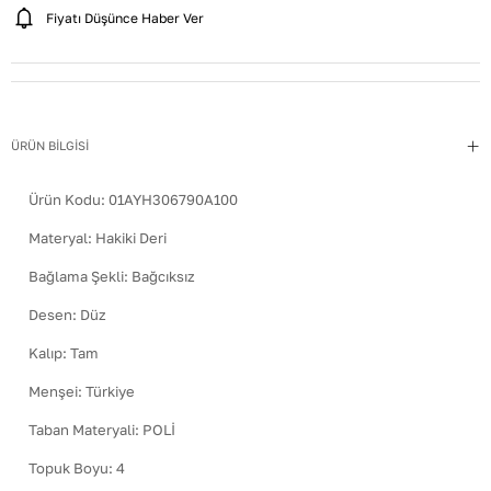
Fiyatı Düşünce Haber Ver
ÜRÜN BİLGİSİ
Ürün Kodu:
01AYH306790A100
Materyal
:
Hakiki Deri
Bağlama Şekli
:
Bağcıksız
Desen
:
Düz
Kalıp
:
Tam
Menşei
:
Türkiye
Taban Materyali
:
POLİ
Topuk Boyu
:
4