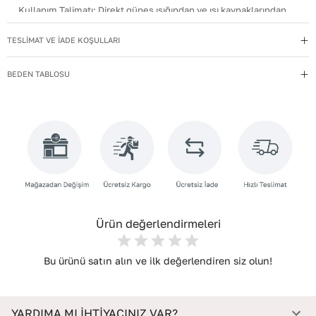
Kullanım Talimatı
:
Direkt güneş ışığından ve ısı kaynaklarından
uzak tutun.
TESLİMAT VE İADE KOŞULLARI
Yıkama Talimatı
:
Deri ayakkabılarınızı yumuşak bir fırçayla tozdan
arındırın. Hafif nemli bezle silin, doğal olarak kurumasını
BEDEN TABLOSU
bekleyin.
İç Materyal
:
Deri
İç Taban Materyali
:
Deri
Deri Cinsi
:
Dana Deri
İç Deri Cinsi
:
Dana Deri
Topuk Tipi
:
Düz Topuklu
Ürün değerlendirmeleri
Bu ürünü satın alın ve ilk değerlendiren siz olun!
YARDIMA MI İHTİYACINIZ VAR?