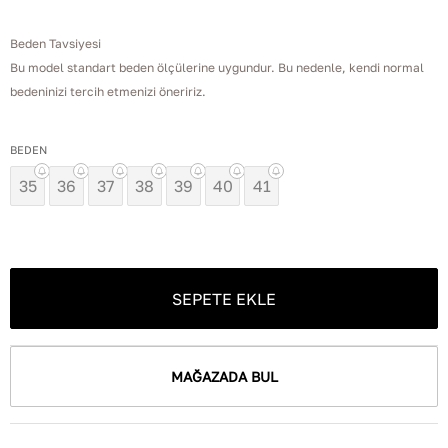
Beden Tavsiyesi
Bu model standart beden ölçülerine uygundur. Bu nedenle, kendi normal
bedeninizi tercih etmenizi öneririz.
BEDEN
35
36
37
38
39
40
41
SEPETE EKLE
MAĞAZADA BUL