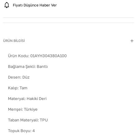
Fiyatı Düşünce Haber Ver
ÜRÜN BİLGİSİ
Ürün Kodu:
01AYH304380A100
Bağlama Şekli
:
Bantlı
Desen
:
Düz
Kalıp
:
Tam
Materyal
:
Hakiki Deri
Menşei
:
Türkiye
Taban Materyali
:
TPU
Topuk Boyu
:
4