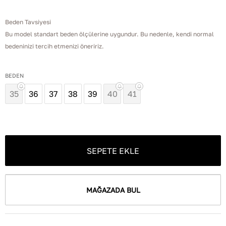
Beden Tavsiyesi
Bu model standart beden ölçülerine uygundur. Bu nedenle, kendi normal
bedeninizi tercih etmenizi öneririz.
BEDEN
35
36
37
38
39
40
41
SEPETE EKLE
MAĞAZADA BUL