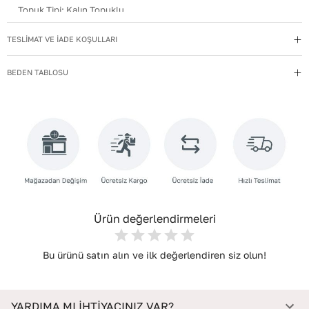
Topuk Tipi
:
Kalın Topuklu
Kullanım Talimatı
:
Direkt güneş ışığından ve ısı kaynaklarından
TESLİMAT VE İADE KOŞULLARI
uzak tutun.
Yıkama Talimatı
:
Deri ayakkabılarınızı yumuşak bir fırçayla tozdan
BEDEN TABLOSU
arındırın. Hafif nemli bezle silin, doğal olarak kurumasını
bekleyin.
İç Materyal
:
Deri
İç Taban Materyali
:
Deri
Deri Cinsi
:
Dana Deri
İç Deri Cinsi
:
Koyun Deri
Ürün değerlendirmeleri
Bu ürünü satın alın ve ilk değerlendiren siz olun!
YARDIMA MI İHTİYACINIZ VAR?