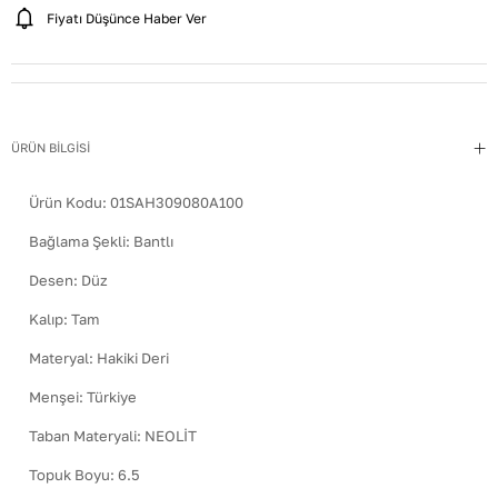
Fiyatı Düşünce Haber Ver
ÜRÜN BİLGİSİ
Ürün Kodu:
01SAH309080A100
Bağlama Şekli
:
Bantlı
Desen
:
Düz
Kalıp
:
Tam
Materyal
:
Hakiki Deri
Menşei
:
Türkiye
Taban Materyali
:
NEOLİT
Topuk Boyu
:
6.5