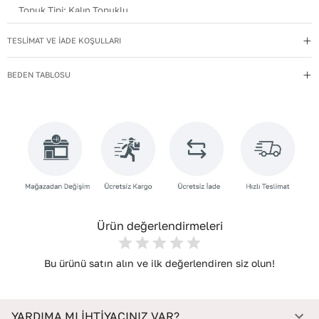
Topuk Tipi
:
Kalın Topuklu
Kullanım Talimatı
:
Direkt güneş ışığından ve ısı kaynaklarından
TESLİMAT VE İADE KOŞULLARI
uzak tutun.
Yıkama Talimatı
:
Deri ayakkabılarınızı yumuşak bir fırçayla tozdan
BEDEN TABLOSU
arındırın. Hafif nemli bezle silin, doğal olarak kurumasını
bekleyin.
İç Materyal
:
Deri
İç Taban Materyali
:
Deri
Deri Cinsi
:
Dana Deri
İç Deri Cinsi
:
Dana Deri
Ürün değerlendirmeleri
Bu ürünü satın alın ve ilk değerlendiren siz olun!
YARDIMA MI İHTİYACINIZ VAR?