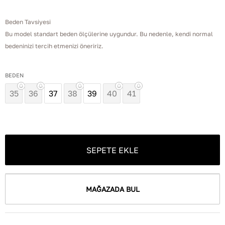
Beden Tavsiyesi
Bu model standart beden ölçülerine uygundur. Bu nedenle, kendi normal
bedeninizi tercih etmenizi öneririz.
BEDEN
35
36
37
38
39
40
41
SEPETE EKLE
MAĞAZADA BUL