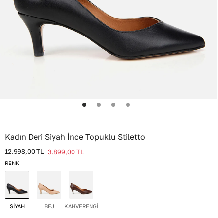
Kadın Deri Siyah İnce Topuklu Stiletto
12.998,00
TL
3.899,00
TL
RENK
SİYAH
BEJ
KAHVERENGİ