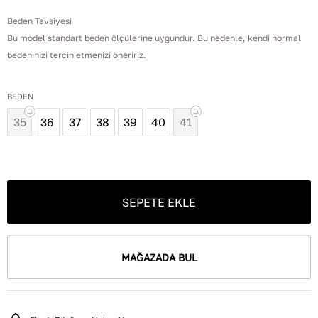
Beden Tavsiyesi
Bu model standart beden ölçülerine uygundur. Bu nedenle, kendi normal
bedeninizi tercih etmenizi öneririz.
BEDEN
35
36
37
38
39
40
41
SEPETE EKLE
MAĞAZADA BUL