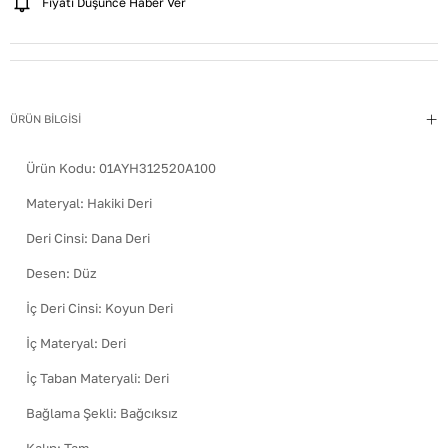
Fiyatı Düşünce Haber Ver
ÜRÜN BİLGİSİ
Ürün Kodu:
01AYH312520A100
Materyal
:
Hakiki Deri
Deri Cinsi
:
Dana Deri
Desen
:
Düz
İç Deri Cinsi
:
Koyun Deri
İç Materyal
:
Deri
İç Taban Materyali
:
Deri
Bağlama Şekli
:
Bağcıksız