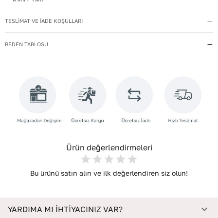
Kalıp
:
Tam
Kullanım Talimatı
:
Direkt güneş ışığından ve ısı kaynaklarından
TESLİMAT VE İADE KOŞULLARI
uzak tutun.
Menşei
:
Türkiye
BEDEN TABLOSU
Topuk Boyu
:
6,5
Topuk Tipi
:
İnce Topuklu
Yıkama Talimatı
:
Deri ayakkabılarınızı yumuşak bir fırçayla tozdan
arındırın. Hafif nemli bezle silin, doğal olarak kurumasını
bekleyin.
Taban Materyali
:
NEOLİT
Ürün değerlendirmeleri
Bu ürünü satın alın ve ilk değerlendiren siz olun!
YARDIMA MI İHTİYACINIZ VAR?