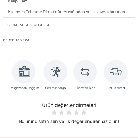
Kalıp
:
Tam
Kullanım Talimatı
:
Direkt güneş ışığından ve ısı kaynaklarından
uzak tutun.
TESLİMAT VE İADE KOŞULLARI
Materyal
:
Hakiki Deri
Menşei
:
Türkiye
BEDEN TABLOSU
Taban Materyali
:
NEOLİT
Topuk Boyu
:
9
Topuk Tipi
:
Dolgu Topuklu
Yıkama Talimatı
:
Deri ayakkabılarınızı yumuşak bir fırçayla tozdan
arındırın. Hafif nemli bezle silin, doğal olarak kurumasını
bekleyin.
Ürün değerlendirmeleri
Bu ürünü satın alın ve ilk değerlendiren siz olun!