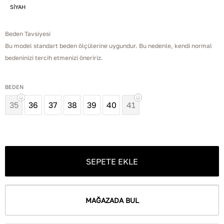
SİYAH
Beden Tavsiyesi
Bu model standart beden ölçülerine uygundur. Bu nedenle, kendi normal
bedeninizi tercih etmenizi öneririz.
BEDEN
35
36
37
38
39
40
41
SEPETE EKLE
MAĞAZADA BUL