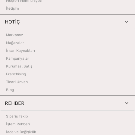
Müşteri Memnuniyeti
İletişim
HOTİÇ
Markamız
Mağazalar
İnsan Kaynakları
Kampanyalar
Kurumsal Satış
Franchising
Ticari Unvan
Blog
REHBER
Sipariş Takip
İşlem Rehberi
İade ve Değişiklik