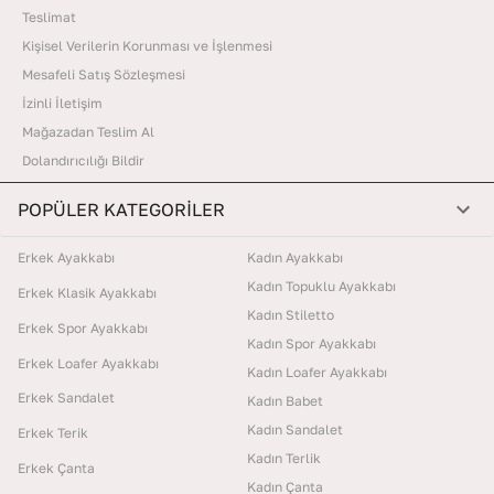
Teslimat
Kişisel Verilerin Korunması ve İşlenmesi
Mesafeli Satış Sözleşmesi
İzinli İletişim
Mağazadan Teslim Al
Dolandırıcılığı Bildir
POPÜLER KATEGORİLER
Erkek Ayakkabı
Kadın Ayakkabı
Kadın Topuklu Ayakkabı
Erkek Klasik Ayakkabı
Kadın Stiletto
Erkek Spor Ayakkabı
Kadın Spor Ayakkabı
Erkek Loafer Ayakkabı
Kadın Loafer Ayakkabı
Erkek Sandalet
Kadın Babet
Kadın Sandalet
Erkek Terik
Kadın Terlik
Erkek Çanta
Kadın Çanta