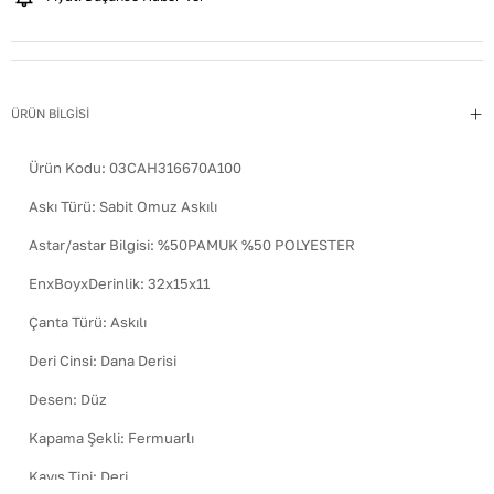
ÜRÜN BİLGİSİ
Ürün Kodu:
03CAH316670A100
Askı Türü
:
Sabit Omuz Askılı
Astar/astar Bilgisi
:
%50PAMUK %50 POLYESTER
EnxBoyxDerinlik
:
32x15x11
Çanta Türü
:
Askılı
Deri Cinsi
:
Dana Derisi
Desen
:
Düz
Kapama Şekli
:
Fermuarlı
Kayış Tipi
:
Deri