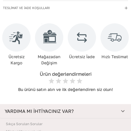
Materyal
:
Hakiki Deri
TESLİMAT VE İADE KOŞULLARI
Menşei
:
Türkiye
Deri Kalitesi
:
Gerçek Deri
İç Materyal
:
Tekstil+Polyester
Kullanım Talimatı
:
Direkt güneş ışığından ve ısı kaynaklarından
uzak tutun.
Ücretsiz
Mağazadan
Ücretsiz İade
Hızlı Teslimat
Yıkama Talimatı
:
Çanta ve Aksesuarları hafif nemli bir bezle silin.
Kargo
Değişim
Kimyasal temizleyiciler kullanmayın. Temizlik sonrası doğrudan
güneşe maruz bırakmadan, oda sıcaklığında kurutun. Nemden
Ürün değerlendirmeleri
uzak, kuru bir yerde, içine dolgu koyarak muhafaza edin.
Bu ürünü satın alın ve ilk değerlendiren siz olun!
YARDIMA MI İHTİYACINIZ VAR?
Sıkça Sorulan Sorular