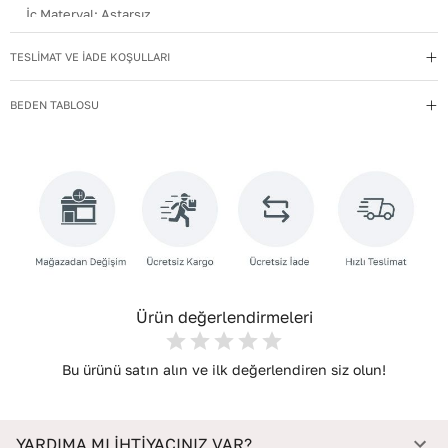
İç Materyal
:
Astarsız
Kullanım Talimatı
:
Direkt güneş ışığından ve ısı kaynaklarından
TESLİMAT VE İADE KOŞULLARI
uzak tutun.
Yıkama Talimatı
:
Deri ayakkabılarınızı yumuşak bir fırçayla tozdan
BEDEN TABLOSU
arındırın. Hafif nemli bezle silin, doğal olarak kurumasını
bekleyin.
İç Taban Materyali
:
Deri
Deri Cinsi
:
Dana Deri
İç Deri Cinsi
:
Dana Deri
Topuk Tipi
:
Düz Topuklu
Ürün değerlendirmeleri
Bu ürünü satın alın ve ilk değerlendiren siz olun!
YARDIMA MI İHTİYACINIZ VAR?