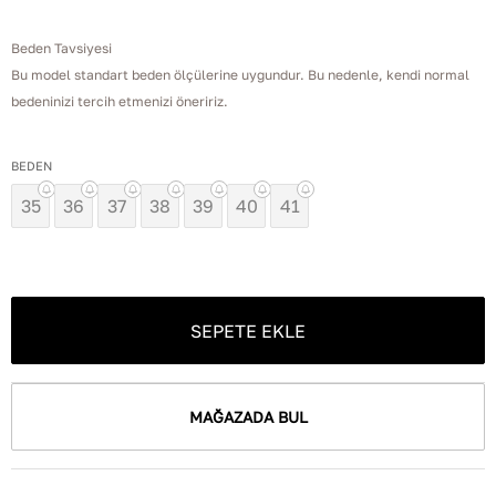
Beden Tavsiyesi
Bu model standart beden ölçülerine uygundur. Bu nedenle, kendi normal
bedeninizi tercih etmenizi öneririz.
BEDEN
35
36
37
38
39
40
41
SEPETE EKLE
MAĞAZADA BUL