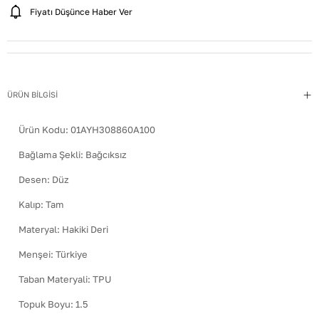
Fiyatı Düşünce Haber Ver
ÜRÜN BİLGİSİ
Ürün Kodu:
01AYH308860A100
Bağlama Şekli
:
Bağcıksız
Desen
:
Düz
Kalıp
:
Tam
Materyal
:
Hakiki Deri
Menşei
:
Türkiye
Taban Materyali
:
TPU
Topuk Boyu
:
1.5