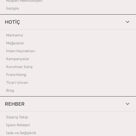
Müşteri Memnuniyeti
İletişim
HOTİÇ
Markamız
Mağazalar
İnsan Kaynakları
Kampanyalar
Kurumsal Satış
Franchising
Ticari Unvan
Blog
REHBER
Sipariş Takip
İşlem Rehberi
İade ve Değişiklik