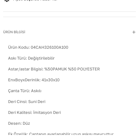
ÜRÜN BİLGİSİ
Ürün Kodu:
04CAH326100A100
Askı Türü
:
Değiştirilebilir
Astar/astar Bilgisi
:
%50PAMUK %50 POLYESTER
EnxBoyxDerinlik
:
41x30x10
Çanta Türü
:
Askılı
Deri Cinsi
:
Suni Deri
Deri Kalitesi
:
İmitasyon Deri
Desen
:
Düz
Ek Özellik
:
Çantanın ayarlanabilir uzun askısı mevcuttur