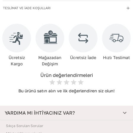
İç Materyal
:
Tekstil+Polyester
TESLİMAT VE İADE KOŞULLARI
Kapama Şekli
:
Fermuarlı
Kayış Tipi
:
Ayarlanabilir
Kullanım Talimatı
:
Direkt güneş ışığından ve ısı kaynaklarından
uzak tutun.
Materyal
:
Suni Deri
Ücretsiz
Mağazadan
Ücretsiz İade
Hızlı Teslimat
Menşei
:
Türkiye
Kargo
Değişim
Yıkama Talimatı
:
Çanta ve Aksesuarları hafif nemli bir bezle silin.
Ürün değerlendirmeleri
Kimyasal temizleyiciler kullanmayın. Temizlik sonrası doğrudan
güneşe maruz bırakmadan, oda sıcaklığında kurutun. Nemden
uzak, kuru bir yerde, içine dolgu koyarak muhafaza edin.
Bu ürünü satın alın ve ilk değerlendiren siz olun!
YARDIMA MI İHTİYACINIZ VAR?
Sıkça Sorulan Sorular