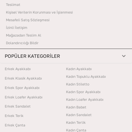
Teslimat
Kişisel Verilerin Korunması ve İşlenmesi
Mesafeli Satış Sözleşmesi
İzinli İletişim
Mağazadan Teslim Al
Dolandırıcılığı Bildir
POPÜLER KATEGORİLER
Erkek Ayakkabı
Kadın Ayakkabı
Kadın Topuklu Ayakkabı
Erkek Klasik Ayakkabı
Kadın Stiletto
Erkek Spor Ayakkabı
Kadın Spor Ayakkabı
Erkek Loafer Ayakkabı
Kadın Loafer Ayakkabı
Erkek Sandalet
Kadın Babet
Kadın Sandalet
Erkek Terik
Kadın Terlik
Erkek Çanta
Kadın Çanta