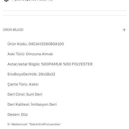
ÜRÜN BİLGİSİ
Ürün Kodu:
04CAH326080A100
Askı Türü
:
Omzuna Almalı
Astar/astar Bilgisi
:
%50PAMUK %50 POLYESTER
EnxBoyxDerinlik
:
26x18x13
Çanta Türü
:
Askılı
Deri Cinsi
:
Suni Deri
Deri Kalitesi
:
İmitasyon Deri
Desen
:
Düz
İç Materyal
:
Tekstil+Polyester