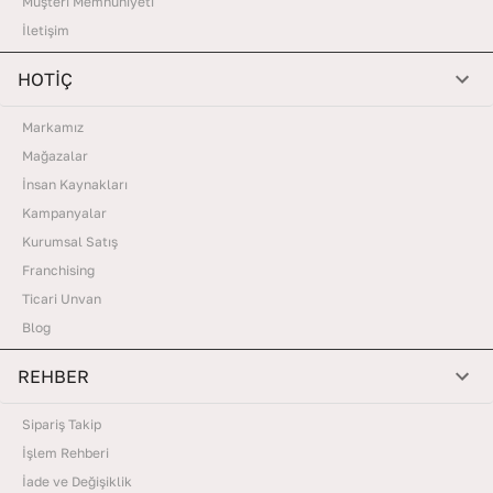
Müşteri Memnuniyeti
İletişim
HOTİÇ
Markamız
Mağazalar
İnsan Kaynakları
Kampanyalar
Kurumsal Satış
Franchising
Ticari Unvan
Blog
REHBER
Sipariş Takip
İşlem Rehberi
İade ve Değişiklik