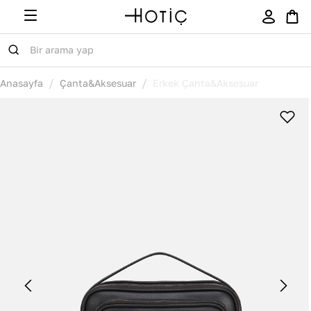
/
/
Anasayfa
Çanta&Aksesuar
Erkek Çanta&Aksesuar