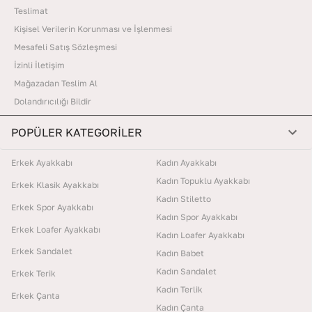
Teslimat
Kişisel Verilerin Korunması ve İşlenmesi
Mesafeli Satış Sözleşmesi
İzinli İletişim
Mağazadan Teslim Al
Dolandırıcılığı Bildir
POPÜLER KATEGORİLER
Erkek Ayakkabı
Kadın Ayakkabı
Kadın Topuklu Ayakkabı
Erkek Klasik Ayakkabı
Kadın Stiletto
Erkek Spor Ayakkabı
Kadın Spor Ayakkabı
Erkek Loafer Ayakkabı
Kadın Loafer Ayakkabı
Erkek Sandalet
Kadın Babet
Kadın Sandalet
Erkek Terik
Kadın Terlik
Erkek Çanta
Kadın Çanta