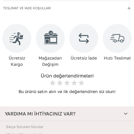
Kapama Şekli
:
Fermuarlı
TESLİMAT VE İADE KOŞULLARI
Kayış Tipi
:
Ayarlanabilir
Kullanım Talimatı
:
Direkt güneş ışığından ve ısı kaynaklarından
uzak tutun.
Materyal
:
Suni Deri
Menşei
:
Türkiye
Ücretsiz
Mağazadan
Ücretsiz İade
Hızlı Teslimat
Yıkama Talimatı
:
Çanta ve Aksesuarları hafif nemli bir bezle silin.
Kargo
Değişim
Kimyasal temizleyiciler kullanmayın. Temizlik sonrası doğrudan
güneşe maruz bırakmadan, oda sıcaklığında kurutun. Nemden
Ürün değerlendirmeleri
uzak, kuru bir yerde, içine dolgu koyarak muhafaza edin.
Bu ürünü satın alın ve ilk değerlendiren siz olun!
YARDIMA MI İHTİYACINIZ VAR?
Sıkça Sorulan Sorular