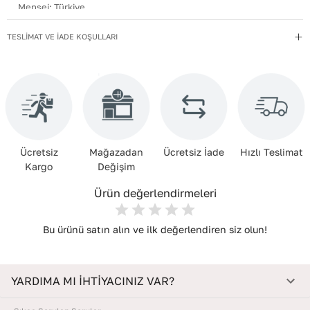
Menşei
:
Türkiye
EnxBoyxDerinlik
:
19x24x3
TESLİMAT VE İADE KOŞULLARI
Kullanım Talimatı
:
Direkt güneş ışığından ve ısı kaynaklarından
uzak tutun.
Yıkama Talimatı
:
Çanta ve Aksesuarları hafif nemli bir bezle silin.
Kimyasal temizleyiciler kullanmayın. Temizlik sonrası doğrudan
güneşe maruz bırakmadan, oda sıcaklığında kurutun. Nemden
uzak, kuru bir yerde, içine dolgu koyarak muhafaza edin.
Ücretsiz
Mağazadan
Ücretsiz İade
Hızlı Teslimat
Kargo
Değişim
Ürün değerlendirmeleri
Bu ürünü satın alın ve ilk değerlendiren siz olun!
YARDIMA MI İHTİYACINIZ VAR?