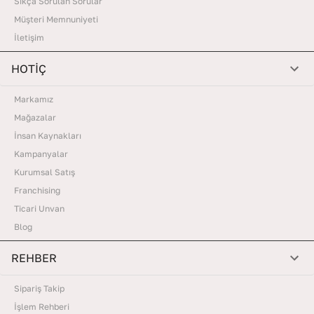
Sıkça Sorulan Sorular
Müşteri Memnuniyeti
İletişim
HOTİÇ
Markamız
Mağazalar
İnsan Kaynakları
Kampanyalar
Kurumsal Satış
Franchising
Ticari Unvan
Blog
REHBER
Sipariş Takip
İşlem Rehberi