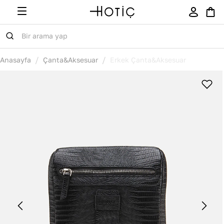
/
/
Anasayfa
Çanta&Aksesuar
Erkek Çanta&Aksesuar